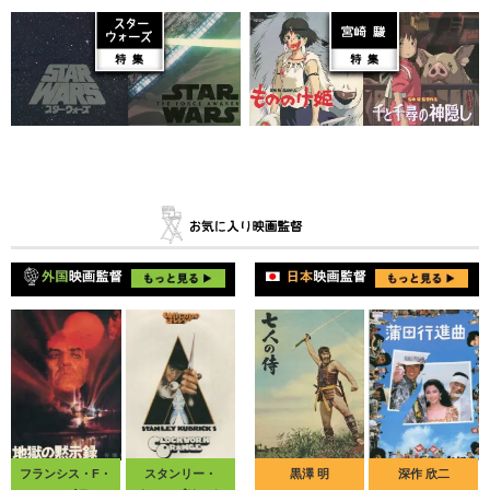
フランシス・F・
スタンリー・
黒澤 明
深作 欣二