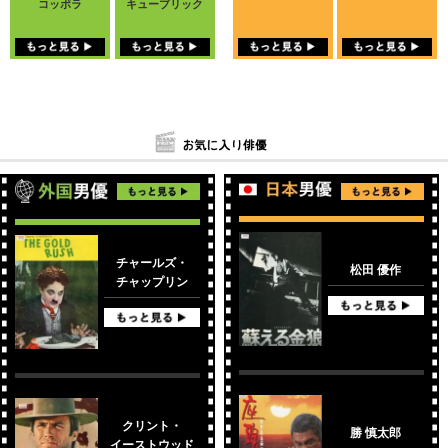
コッポラ
キューブリック
チャールズ・
松田 優作
チャップリン
クリント・
勝 慎太郎
イーストウッド