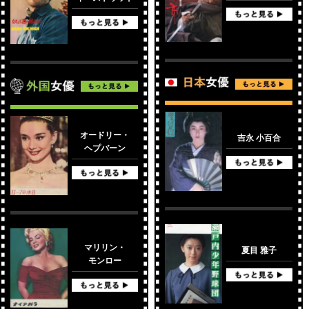
オードリー・
吉永 小百合
ヘプバーン
マリリン・
夏目 雅子
モンロー