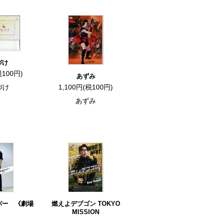
づけ
税100円)
あずみ
づけ
1,100円(税100円)
あずみ
パー 《劇場
燃えよデブゴン TOKYO
MISSION
》