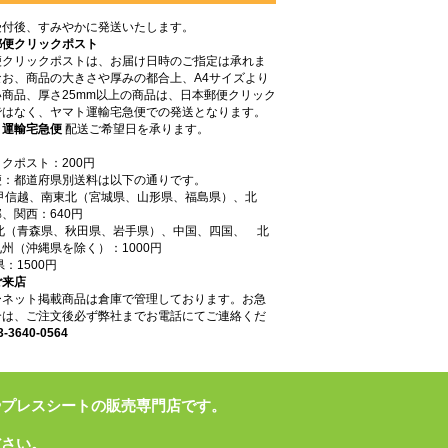
受付後、すみやかに発送いたします。
郵便クリックポスト
便クリックポストは、お届け日時のご指定は承れま
なお、商品の大きさや厚みの都合上、A4サイズより
商品、厚さ25mm以上の商品は、日本郵便クリック
ではなく、ヤマト運輸宅急便での発送となります。
ト運輸宅急便
配送ご希望日を承ります。
クポスト：200円
便：都道府県別送料は以下の通りです。
東甲信越、南東北（宮城県、山形県、福島県）、北
、関西：640円
東北（青森県、秋田県、岩手県）、中国、四国、 北
州（沖縄県を除く）：1000円
県：1500円
ご来店
ーネット掲載商品は倉庫で管理しております。お急
合は、ご注文後必ず弊社までお電話にてご連絡くだ
3-3640-0564
やプレスシートの販売専門店です。
ださい。