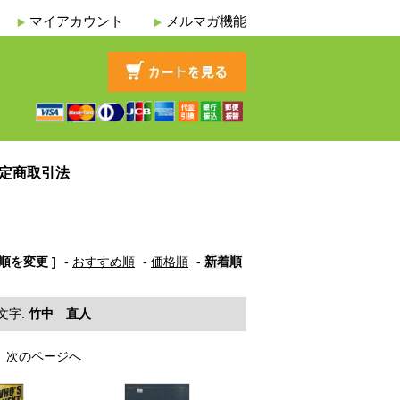
マイアカウント
メルマガ機能
定商取引法
び順を変更 ]
-
おすすめ順
-
価格順
-
新着順
文字:
竹中 直人
次のページへ