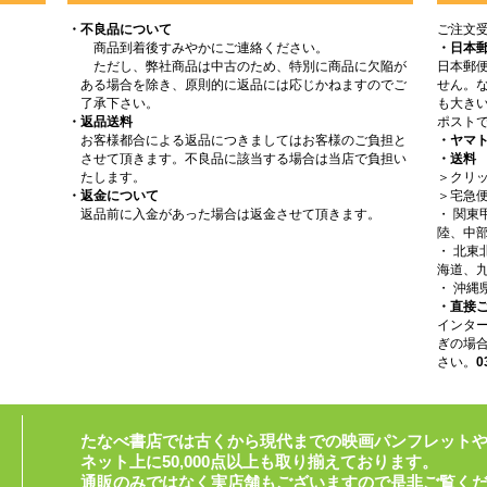
・不良品について
ご注文
商品到着後すみやかにご連絡ください。
・日本
ただし、弊社商品は中古のため、特別に商品に欠陥が
日本郵
ある場合を除き、原則的に返品には応じかねますのでご
せん。
了承下さい。
も大きい
・返品送料
ポスト
お客様都合による返品につきましてはお客様のご負担と
・ヤマ
させて頂きます。不良品に該当する場合は当店で負担い
・送料
たします。
＞クリッ
・返金について
＞宅急
返品前に入金があった場合は返金させて頂きます。
・ 関
陸、中部
・ 北
海道、九
・ 沖縄
・直接
インタ
ぎの場
さい。
0
たなべ書店では古くから現代までの映画パンフレット
ネット上に50,000点以上も取り揃えております。
通販のみではなく実店舗もございますので是非ご覧く