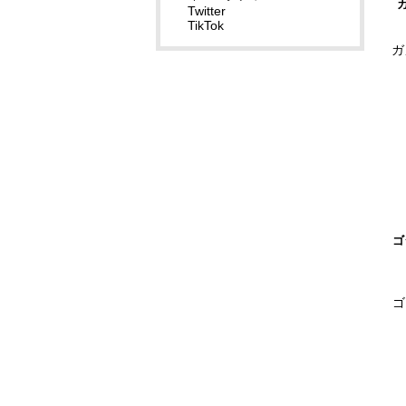
Twitter
TikTok
ガ
ゴ