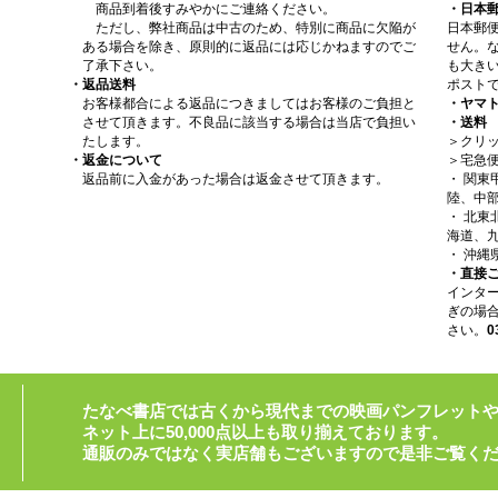
商品到着後すみやかにご連絡ください。
・日本
ただし、弊社商品は中古のため、特別に商品に欠陥が
日本郵
ある場合を除き、原則的に返品には応じかねますのでご
せん。
了承下さい。
も大きい
・返品送料
ポスト
お客様都合による返品につきましてはお客様のご負担と
・ヤマ
させて頂きます。不良品に該当する場合は当店で負担い
・送料
たします。
＞クリッ
・返金について
＞宅急
返品前に入金があった場合は返金させて頂きます。
・ 関
陸、中部
・ 北
海道、九
・ 沖縄
・直接
インタ
ぎの場
さい。
0
たなべ書店では古くから現代までの映画パンフレット
ネット上に50,000点以上も取り揃えております。
通販のみではなく実店舗もございますので是非ご覧く