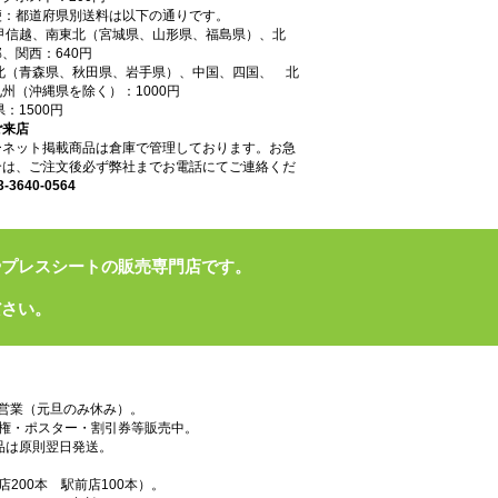
便：都道府県別送料は以下の通りです。
東甲信越、南東北（宮城県、山形県、福島県）、北
、関西：640円
東北（青森県、秋田県、岩手県）、中国、四国、 北
州（沖縄県を除く）：1000円
県：1500円
ご来店
ーネット掲載商品は倉庫で管理しております。お急
合は、ご注文後必ず弊社までお電話にてご連絡くだ
3-3640-0564
やプレスシートの販売専門店です。
ださい。
で営業（元旦のみ休み）。
権・ポスター・割引券等販売中。
品は原則翌日発送。
200本 駅前店100本）。