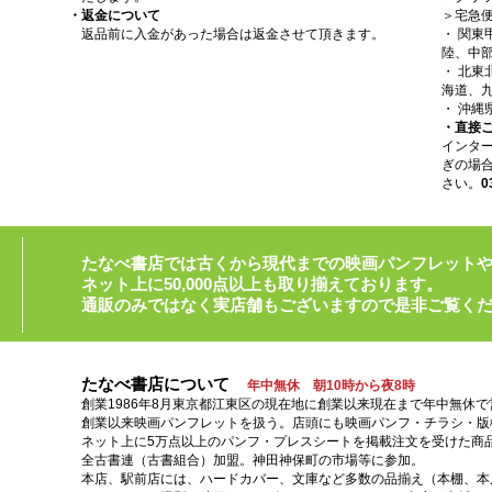
・返金について
＞宅急
返品前に入金があった場合は返金させて頂きます。
・ 関
陸、中部
・ 北
海道、九
・ 沖縄
・直接
インタ
ぎの場
さい。
0
たなべ書店では古くから現代までの映画パンフレット
ネット上に50,000点以上も取り揃えております。
通販のみではなく実店舗もございますので是非ご覧く
たなべ書店について
年中無休 朝10時から夜8時
創業1986年8月東京都江東区の現在地に創業以来現在まで年中無休
創業以来映画パンフレットを扱う。店頭にも映画パンフ・チラシ・版
ネット上に5万点以上のパンフ・プレスシートを掲載注文を受けた商
全古書連（古書組合）加盟。神田神保町の市場等に参加。
本店、駅前店には、ハードカバー、文庫など多数の品揃え（本棚、本店