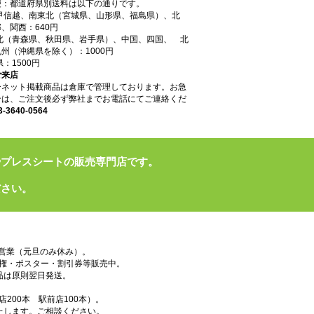
便：都道府県別送料は以下の通りです。
東甲信越、南東北（宮城県、山形県、福島県）、北
、関西：640円
東北（青森県、秋田県、岩手県）、中国、四国、 北
州（沖縄県を除く）：1000円
県：1500円
ご来店
ーネット掲載商品は倉庫で管理しております。お急
合は、ご注文後必ず弊社までお電話にてご連絡くだ
3-3640-0564
やプレスシートの販売専門店です。
ださい。
で営業（元旦のみ休み）。
権・ポスター・割引券等販売中。
品は原則翌日発送。
200本 駅前店100本）。
たします。ご相談ください。