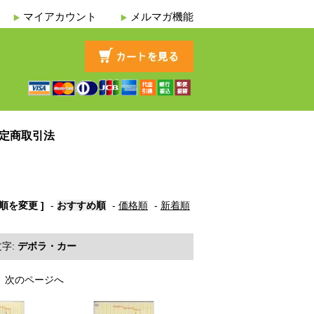
マイアカウント
メルマガ機能
定商取引法
び順を変更 ]
-
おすすめ順
-
価格順
-
新着順
字:
デボラ・カー
次のページへ