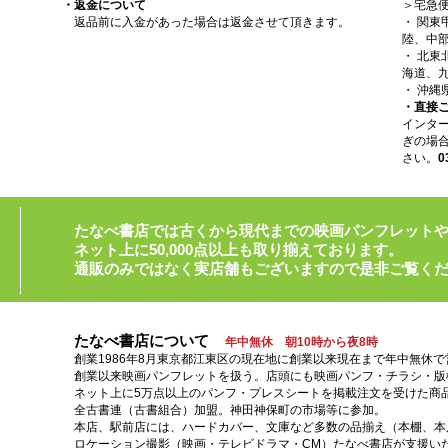
・返金について
＞宅急
返品前に入金があった場合は返金させて頂きます。
・ 関
陸、中部
・ 北
海道、九
・ 沖縄
・直接
インタ
ぎの場
さい。
0
たなべ書店では古くから現代までの映画パンフレット
ネット上に50,000点以上も取り揃えております。
通販のみではなく実店舗もございますので是非ご覧く
たなべ書店について
年中無休 朝10時から夜8時
創業1986年8月東京都江東区の現在地に創業以来現在まで年中無休
創業以来映画パンフレットを扱う。店頭にも映画パンフ・チラシ・版
ネット上に5万点以上のパンフ・プレスシートを掲載注文を受けた商
全古書連（古書組合）加盟。神田神保町の市場等に参加。
本店、駅前店には、ハードカバー、文庫など多数の品揃え（本棚、本店
ロケーション撮影（映画・テレビドラマ・CM）たなべ書店が支援い