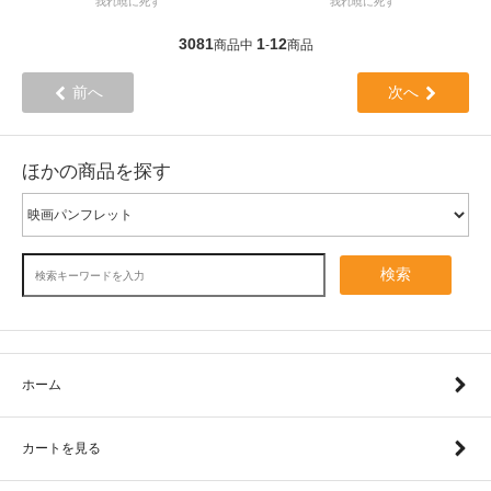
我れ暁に死す
我れ暁に死す
3081
1
12
商品中
-
商品
前へ
次へ
ほかの商品を探す
検索
ホーム
カートを見る