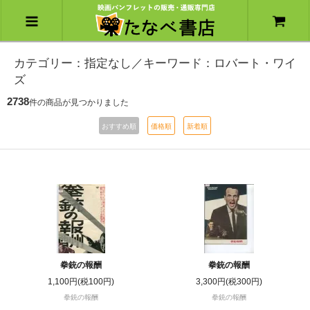
カテゴリー：指定なし／キーワード：ロバート・ワイ
ズ
2738
件の商品が見つかりました
おすすめ順
価格順
新着順
拳銃の報酬
拳銃の報酬
1,100円(税100円)
3,300円(税300円)
拳銃の報酬
拳銃の報酬