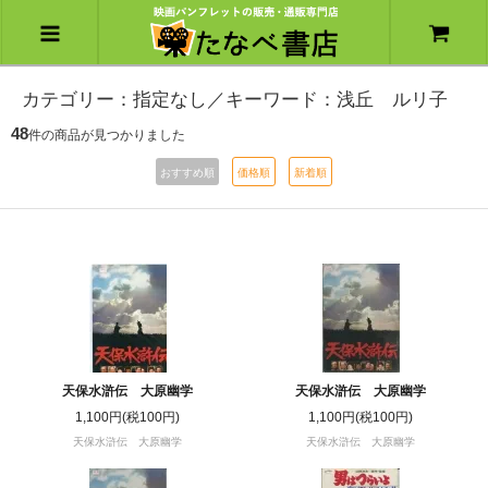
カテゴリー：指定なし／キーワード：浅丘 ルリ子
48
件の商品が見つかりました
おすすめ順
価格順
新着順
天保水滸伝 大原幽学
天保水滸伝 大原幽学
1,100円(税100円)
1,100円(税100円)
天保水滸伝 大原幽学
天保水滸伝 大原幽学