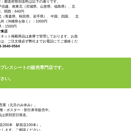
便：都道府県別送料は以下の通りです。
東甲信越、南東北（宮城県、山形県、福島県）、北
、関西：640円
東北（青森県、秋田県、岩手県）、中国、四国、 北
州（沖縄県を除く）：1000円
県：1500円
ご来店
ーネット掲載商品は倉庫で管理しております。お急
合は、ご注文後必ず弊社までお電話にてご連絡くだ
3-3640-0564
やプレスシートの販売専門店です。
ださい。
で営業（元旦のみ休み）。
権・ポスター・割引券等販売中。
品は原則翌日発送。
200本 駅前店100本）。
たします。ご相談ください。