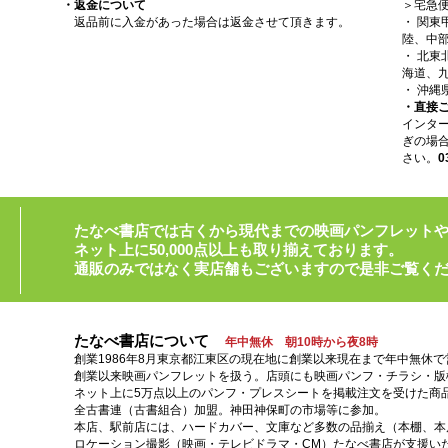
・返金について
＞宅急
返品前に入金があった場合は返金させて頂きます。
・ 関
陸、中部
・ 北
海道、九
・ 沖縄
・直接
インタ
ぎの場
さい。
0
たなべ書店では古くから現代までの映画パンフレット
ネット上に50,000点以上も取り揃えております。
通販のみではなく実店舗もございますので是非ご覧く
たなべ書店について
年中無休 朝10時から夜8時
創業1986年8月東京都江東区の現在地に創業以来現在まで年中無休
創業以来映画パンフレットを扱う。店頭にも映画パンフ・チラシ・版
ネット上に5万点以上のパンフ・プレスシートを掲載注文を受けた商
全古書連（古書組合）加盟。神田神保町の市場等に参加。
本店、駅前店には、ハードカバー、文庫など多数の品揃え（本棚、本店
ロケーション撮影（映画・テレビドラマ・CM）たなべ書店が支援い