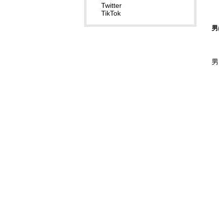
Twitter
TikTok
男
男