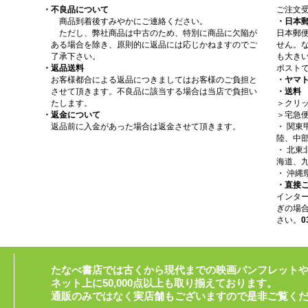
・不良品について
ご注文
商品到着後すみやかにご連絡ください。
・日本
ただし、弊社商品は中古のため、特別に商品に欠陥が
日本郵
ある場合を除き、原則的に返品には応じかねますのでご
せん。
了承下さい。
も大きい
・返品送料
ポスト
お客様都合による返品につきましてはお客様のご負担と
・ヤマ
させて頂きます。不良品に該当する場合は当店で負担い
・送料
たします。
＞クリッ
・返金について
＞宅急
返品前に入金があった場合は返金させて頂きます。
・ 関
陸、中部
・ 北
海道、九
・ 沖縄
・直接
インタ
ぎの場
さい。
0
たなべ書店では古くから現代までの映画パンフレット
ネット上に50,000点以上も取り揃えております。
通販のみではなく実店舗もございますので是非ご覧く