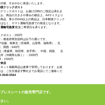
受付後、すみやかに発送いたします。
郵便クリックポスト
便クリックポストは、お届け日時のご指定は承れま
なお、商品の大きさや厚みの都合上、A4サイズより
商品、厚さ25mm以上の商品は、日本郵便クリック
ではなく、ヤマト運輸宅急便での発送となります。
ト運輸宅急便
配送ご希望日を承ります。
クポスト：200円
便：都道府県別送料は以下の通りです。
東甲信越、南東北（宮城県、山形県、福島県）、北
、関西：640円
東北（青森県、秋田県、岩手県）、中国、四国、 北
州（沖縄県を除く）：1000円
県：1500円
ご来店
ーネット掲載商品は倉庫で管理しております。お急
合は、ご注文後必ず弊社までお電話にてご連絡くだ
3-3640-0564
やプレスシートの販売専門店です。
ださい。