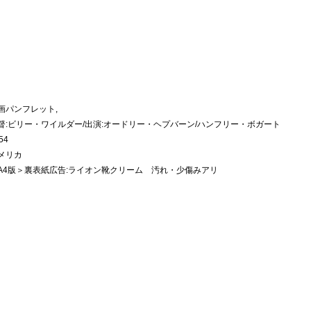
画パンフレット,
督:ビリー・ワイルダー/出演:オードリー・ヘプバーン/ハンフリー・ボガート
54
メリカ
A4版＞裏表紙広告:ライオン靴クリーム 汚れ・少傷みアリ