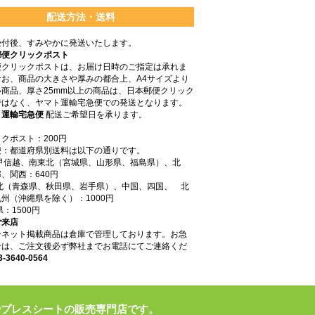
配送方法・送料
受付後、すみやかに発送いたします。
郵便クリックポスト
便クリックポストは、お届け日時のご指定は承れま
なお、商品の大きさや厚みの都合上、A4サイズより
商品、厚さ25mm以上の商品は、日本郵便クリック
ではなく、ヤマト運輸宅急便での発送となります。
ト運輸宅急便
配送ご希望日を承ります。
クポスト：200円
便：都道府県別送料は以下の通りです。
東甲信越、南東北（宮城県、山形県、福島県）、北
、関西：640円
東北（青森県、秋田県、岩手県）、中国、四国、 北
州（沖縄県を除く）：1000円
県：1500円
ご来店
ーネット掲載商品は倉庫で管理しております。お急
合は、ご注文後必ず弊社までお電話にてご連絡くだ
3-3640-0564
やプレスシートの販売専門店です。