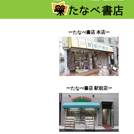
ーたなべ書店 本店ー
ーたなべ書店 駅前店ー