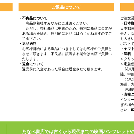
ご返品について
・不良品について
ご注文
商品到着後すみやかにご連絡ください。
・日本
ただし、弊社商品は中古のため、特別に商品に欠陥が
日本郵
ある場合を除き、原則的に返品には応じかねますのでご
せん。
了承下さい。
も大きい
・返品送料
ポスト
お客様都合による返品につきましてはお客様のご負担と
・ヤマ
させて頂きます。不良品に該当する場合は当店で負担い
・送料
たします。
＞クリッ
・返金について
＞宅急
返品前に入金があった場合は返金させて頂きます。
・ 関
陸、中部
・ 北
海道、九
・ 沖縄
・直接
インタ
ぎの場
さい。
0
たなべ書店では古くから現代までの映画パンフレット