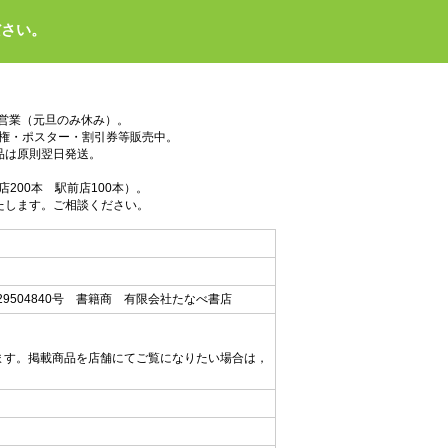
ださい。
で営業（元旦のみ休み）。
権・ポスター・割引券等販売中。
品は原則翌日発送。
200本 駅前店100本）。
たします。ご相談ください。
9504840号 書籍商 有限会社たなべ書店
ます。掲載商品を店舗にてご覧になりたい場合は，