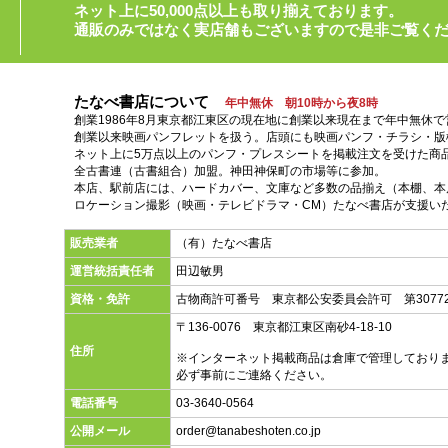
ネット上に50,000点以上も取り揃えております。
通販のみではなく実店舗もございますので是非ご覧く
たなべ書店について
年中無休 朝10時から夜8時
創業1986年8月東京都江東区の現在地に創業以来現在まで年中無休
創業以来映画パンフレットを扱う。店頭にも映画パンフ・チラシ・版
ネット上に5万点以上のパンフ・プレスシートを掲載注文を受けた商
全古書連（古書組合）加盟。神田神保町の市場等に参加。
本店、駅前店には、ハードカバー、文庫など多数の品揃え（本棚、本店
ロケーション撮影（映画・テレビドラマ・CM）たなべ書店が支援い
販売業者
（有）たなべ書店
運営統括責任者
田辺敏男
資格・免許
古物商許可番号 東京都公安委員会許可 第30772
〒136-0076 東京都江東区南砂4-18-10
住所
※インターネット掲載商品は倉庫で管理しており
必ず事前にご連絡ください。
電話番号
03-3640-0564
公開メール
order@tanabeshoten.co.jp