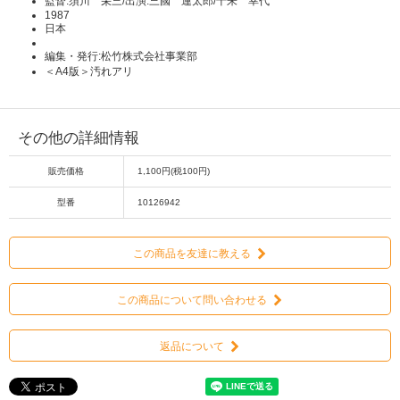
監督:須川 栄三/出演:三國 連太郎/十朱 幸代
1987
日本
編集・発行:松竹株式会社事業部
＜A4版＞汚れアリ
その他の詳細情報
販売価格
1,100円(税100円)
型番
10126942
この商品を友達に教える
この商品について問い合わせる
返品について