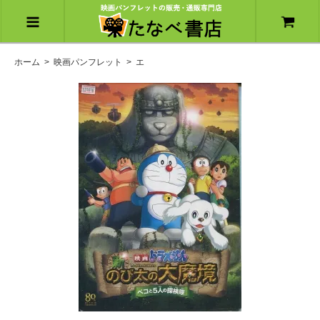
ホーム
>
映画パンフレット
>
エ