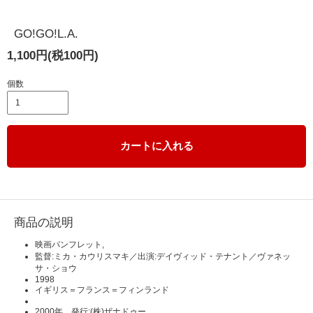
GO!GO!L.A.
1,100円(税100円)
個数
カートに入れる
商品の説明
映画パンフレット,
監督:ミカ・カウリスマキ／出演:デイヴィッド・テナント／ヴァネッ
サ・ショウ
1998
イギリス＝フランス＝フィンランド
2000年 発行:(株)ザナドゥー