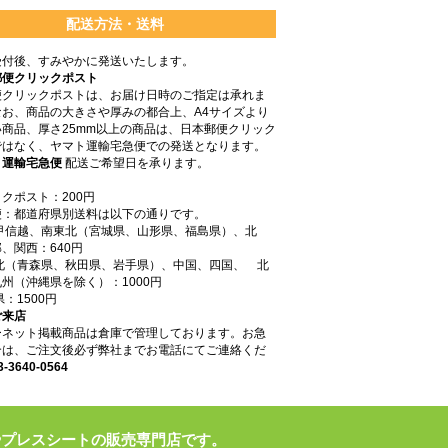
配送方法・送料
受付後、すみやかに発送いたします。
郵便クリックポスト
便クリックポストは、お届け日時のご指定は承れま
なお、商品の大きさや厚みの都合上、A4サイズより
商品、厚さ25mm以上の商品は、日本郵便クリック
ではなく、ヤマト運輸宅急便での発送となります。
ト運輸宅急便
配送ご希望日を承ります。
クポスト：200円
便：都道府県別送料は以下の通りです。
東甲信越、南東北（宮城県、山形県、福島県）、北
、関西：640円
東北（青森県、秋田県、岩手県）、中国、四国、 北
州（沖縄県を除く）：1000円
県：1500円
ご来店
ーネット掲載商品は倉庫で管理しております。お急
合は、ご注文後必ず弊社までお電話にてご連絡くだ
3-3640-0564
やプレスシートの販売専門店です。