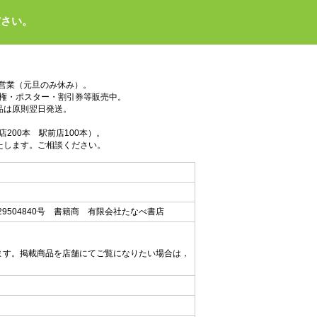
ださい。
で営業（元旦のみ休み）。
権・ポスター・割引券等販売中。
品は原則翌日発送。
200本 駅前店100本）。
たします。ご相談ください。
9504840号 書籍商 有限会社たなべ書店
ます。掲載商品を店舗にてご覧になりたい場合は，