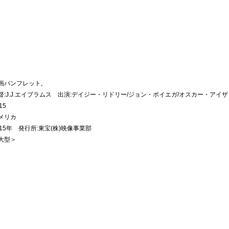
画パンフレット,
督:J.J.エイブラムス 出演:デイジー・リドリー/ジョン・ボイエガ/オスカー・アイ
15
メリカ
015年 発行所:東宝(株)映像事業部
大型＞