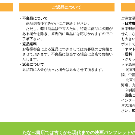
ご返品について
・不良品について
ご注文
商品到着後すみやかにご連絡ください。
・日本
ただし、弊社商品は中古のため、特別に商品に欠陥が
日本郵
ある場合を除き、原則的に返品には応じかねますのでご
せん。
了承下さい。
も大きい
・返品送料
ポスト
お客様都合による返品につきましてはお客様のご負担と
・ヤマ
させて頂きます。不良品に該当する場合は当店で負担い
・送料
たします。
＞クリッ
・返金について
＞宅急
返品前に入金があった場合は返金させて頂きます。
・ 関
陸、中部
・ 北
海道、九
・ 沖縄
・直接
インタ
ぎの場
さい。
0
たなべ書店では古くから現代までの映画パンフレット