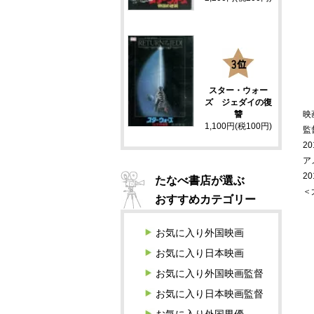
3
スター・ウォー
ズ ジェダイの復
映
讐
1,100円(税100円)
監
20
ア
2
たなべ書店が選ぶ
＜
おすすめカテゴリー
お気に入り外国映画
お気に入り日本映画
お気に入り外国映画監督
お気に入り日本映画監督