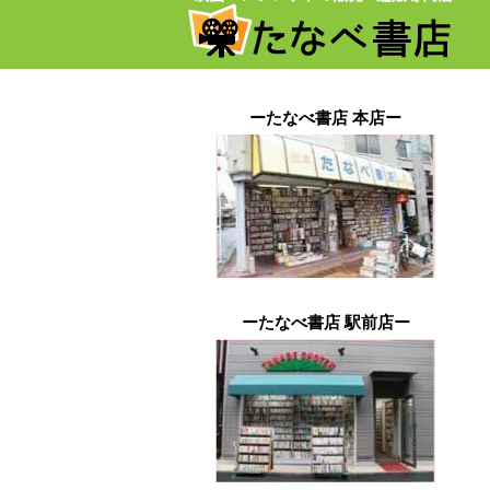
ーたなべ書店 本店ー
ーたなべ書店 駅前店ー