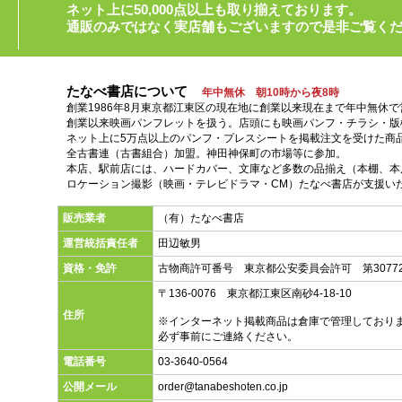
ネット上に50,000点以上も取り揃えております。
通販のみではなく実店舗もございますので是非ご覧く
たなべ書店について
年中無休 朝10時から夜8時
創業1986年8月東京都江東区の現在地に創業以来現在まで年中無休
創業以来映画パンフレットを扱う。店頭にも映画パンフ・チラシ・版
ネット上に5万点以上のパンフ・プレスシートを掲載注文を受けた商
全古書連（古書組合）加盟。神田神保町の市場等に参加。
本店、駅前店には、ハードカバー、文庫など多数の品揃え（本棚、本店
ロケーション撮影（映画・テレビドラマ・CM）たなべ書店が支援い
販売業者
（有）たなべ書店
運営統括責任者
田辺敏男
資格・免許
古物商許可番号 東京都公安委員会許可 第30772
〒136-0076 東京都江東区南砂4-18-10
住所
※インターネット掲載商品は倉庫で管理しており
必ず事前にご連絡ください。
電話番号
03-3640-0564
公開メール
order@tanabeshoten.co.jp