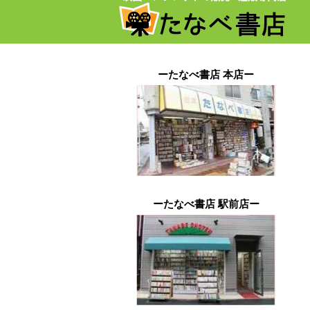
ーたなべ書店 本店ー
ーたなべ書店 駅前店ー