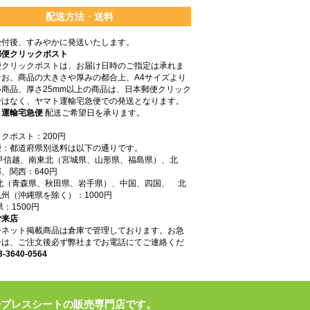
配送方法・送料
受付後、すみやかに発送いたします。
郵便クリックポスト
便クリックポストは、お届け日時のご指定は承れま
なお、商品の大きさや厚みの都合上、A4サイズより
商品、厚さ25mm以上の商品は、日本郵便クリック
ではなく、ヤマト運輸宅急便での発送となります。
ト運輸宅急便
配送ご希望日を承ります。
クポスト：200円
便：都道府県別送料は以下の通りです。
東甲信越、南東北（宮城県、山形県、福島県）、北
、関西：640円
東北（青森県、秋田県、岩手県）、中国、四国、 北
州（沖縄県を除く）：1000円
県：1500円
ご来店
ーネット掲載商品は倉庫で管理しております。お急
合は、ご注文後必ず弊社までお電話にてご連絡くだ
3-3640-0564
やプレスシートの販売専門店です。