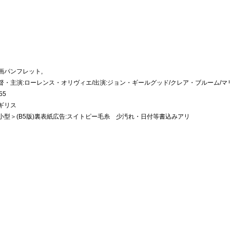
画パンフレット,
督・主演:ローレンス・オリヴィエ/出演:ジョン・ギールグッド/クレア・ブルーム/
55
ギリス
小型＞(B5版)裏表紙広告:スイトピー毛糸 少汚れ・日付等書込みアリ