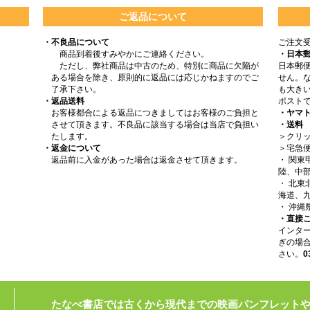
ご返品について
・不良品について
ご注文
商品到着後すみやかにご連絡ください。
・日本
ただし、弊社商品は中古のため、特別に商品に欠陥が
日本郵
ある場合を除き、原則的に返品には応じかねますのでご
せん。
了承下さい。
も大きい
・返品送料
ポスト
お客様都合による返品につきましてはお客様のご負担と
・ヤマ
させて頂きます。不良品に該当する場合は当店で負担い
・送料
たします。
＞クリッ
・返金について
＞宅急
返品前に入金があった場合は返金させて頂きます。
・ 関
陸、中部
・ 北
海道、九
・ 沖縄
・直接
インタ
ぎの場
さい。
0
たなべ書店では古くから現代までの映画パンフレット