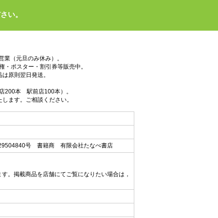
ださい。
で営業（元旦のみ休み）。
権・ポスター・割引券等販売中。
品は原則翌日発送。
200本 駅前店100本）。
たします。ご相談ください。
9504840号 書籍商 有限会社たなべ書店
ます。掲載商品を店舗にてご覧になりたい場合は，