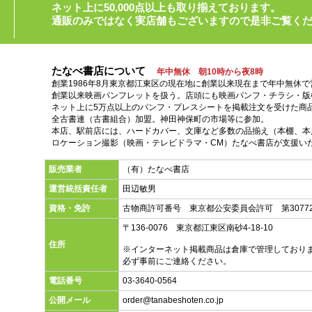
ネット上に50,000点以上も取り揃えております。
通販のみではなく実店舗もございますので是非ご覧く
たなべ書店について
年中無休 朝10時から夜8時
創業1986年8月東京都江東区の現在地に創業以来現在まで年中無休
創業以来映画パンフレットを扱う。店頭にも映画パンフ・チラシ・版
ネット上に5万点以上のパンフ・プレスシートを掲載注文を受けた商
全古書連（古書組合）加盟。神田神保町の市場等に参加。
本店、駅前店には、ハードカバー、文庫など多数の品揃え（本棚、本店
ロケーション撮影（映画・テレビドラマ・CM）たなべ書店が支援い
販売業者
（有）たなべ書店
運営統括責任者
田辺敏男
資格・免許
古物商許可番号 東京都公安委員会許可 第30772
〒136-0076 東京都江東区南砂4-18-10
住所
※インターネット掲載商品は倉庫で管理しており
必ず事前にご連絡ください。
電話番号
03-3640-0564
公開メール
order@tanabeshoten.co.jp