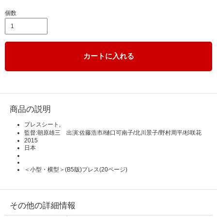
個数
カートに入れる
商品の説明
プレスシート,
監督:朝原雄三 出演:佐藤浩市/樋口可南子/北川景子/野村周平/杉咲花
2015
日本
＜小型・横型＞(B5版)プレス(20ページ)
その他の詳細情報