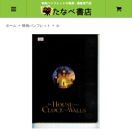
ホーム
>
映画パンフレット
>
ル