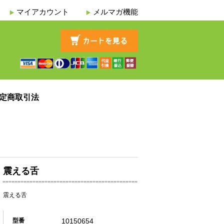
マイアカウント
メルマガ機能
定商取引法
震える舌
震える舌
10150654
型番