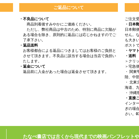
ご返品について
・不良品について
ご注文
商品到着後すみやかにご連絡ください。
・日本
ただし、弊社商品は中古のため、特別に商品に欠陥が
日本郵
ある場合を除き、原則的に返品には応じかねますのでご
せん。
了承下さい。
も大きい
・返品送料
ポスト
お客様都合による返品につきましてはお客様のご負担と
・ヤマ
させて頂きます。不良品に該当する場合は当店で負担い
・送料
たします。
＞クリッ
・返金について
＞宅急
返品前に入金があった場合は返金させて頂きます。
・ 関
陸、中部
・ 北
海道、九
・ 沖縄
・直接
インタ
ぎの場
さい。
0
たなべ書店では古くから現代までの映画パンフレット