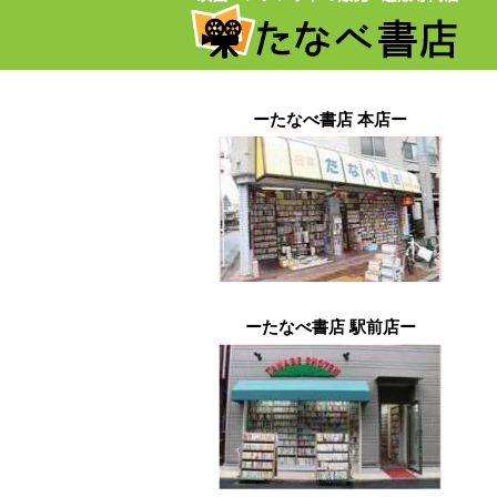
ーたなべ書店 本店ー
ーたなべ書店 駅前店ー