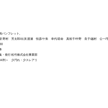
画パンフレット,
督:野村 芳太郎/出演:渡瀬 恒彦/十朱 幸代/若命 真裕子/中野 良子/越村 公一/
80
本
集・発行:松竹株式会社事業部
A4判＞ 少汚れ・少スレアリ