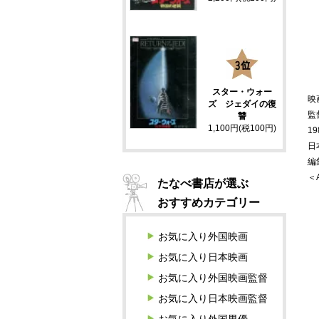
3
スター・ウォー
映
ズ ジェダイの復
監
讐
1,100円(税100円)
19
日
編
＜
たなべ書店が選ぶ
おすすめカテゴリー
お気に入り外国映画
お気に入り日本映画
お気に入り外国映画監督
お気に入り日本映画監督