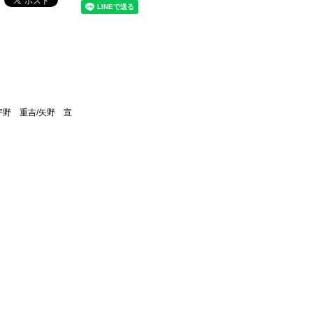
宇野 重吉/矢野 宣