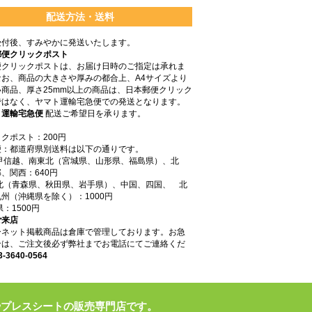
配送方法・送料
受付後、すみやかに発送いたします。
郵便クリックポスト
便クリックポストは、お届け日時のご指定は承れま
なお、商品の大きさや厚みの都合上、A4サイズより
商品、厚さ25mm以上の商品は、日本郵便クリック
ではなく、ヤマト運輸宅急便での発送となります。
ト運輸宅急便
配送ご希望日を承ります。
クポスト：200円
便：都道府県別送料は以下の通りです。
東甲信越、南東北（宮城県、山形県、福島県）、北
、関西：640円
東北（青森県、秋田県、岩手県）、中国、四国、 北
州（沖縄県を除く）：1000円
県：1500円
ご来店
ーネット掲載商品は倉庫で管理しております。お急
合は、ご注文後必ず弊社までお電話にてご連絡くだ
3-3640-0564
やプレスシートの販売専門店です。