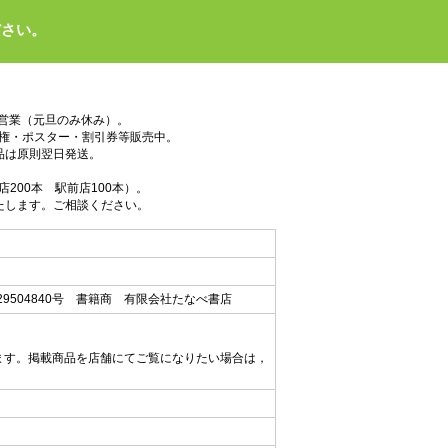
ださい。
で営業（元旦のみ休み）。
権・ポスター・割引券等販売中。
品は原則翌日発送。
200本 駅前店100本）。
たします。ご相談ください。
9504840号 書籍商 有限会社たなべ書店
ます。掲載商品を店舗にてご覧になりたい場合は，