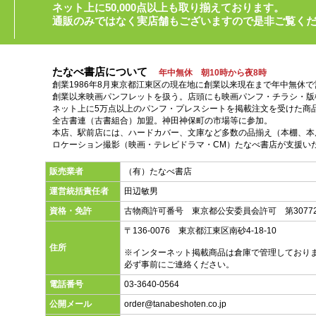
ネット上に50,000点以上も取り揃えております。
通販のみではなく実店舗もございますので是非ご覧く
たなべ書店について
年中無休 朝10時から夜8時
創業1986年8月東京都江東区の現在地に創業以来現在まで年中無休
創業以来映画パンフレットを扱う。店頭にも映画パンフ・チラシ・版
ネット上に5万点以上のパンフ・プレスシートを掲載注文を受けた商
全古書連（古書組合）加盟。神田神保町の市場等に参加。
本店、駅前店には、ハードカバー、文庫など多数の品揃え（本棚、本店
ロケーション撮影（映画・テレビドラマ・CM）たなべ書店が支援い
販売業者
（有）たなべ書店
運営統括責任者
田辺敏男
資格・免許
古物商許可番号 東京都公安委員会許可 第30772
〒136-0076 東京都江東区南砂4-18-10
住所
※インターネット掲載商品は倉庫で管理しており
必ず事前にご連絡ください。
電話番号
03-3640-0564
公開メール
order@tanabeshoten.co.jp