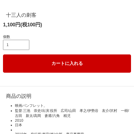
十三人の刺客
1,100円(税100円)
個数
カートに入れる
商品の説明
映画パンフレット,
監督:三池 崇史/出演:役所 広司/山田 孝之/伊勢谷 友介/沢村 一樹/
古田 新太/高岡 蒼甫/六角 精児
2010
日本