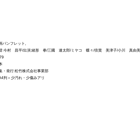
画パンフレット,
督:今村 昌平/出演:緒形 拳/三國 連太郎/ミヤコ 蝶々/倍賞 美津子/小川 真由美
79
本
集・発行:松竹株式会社事業部
A4判＞少汚れ・少傷みアリ