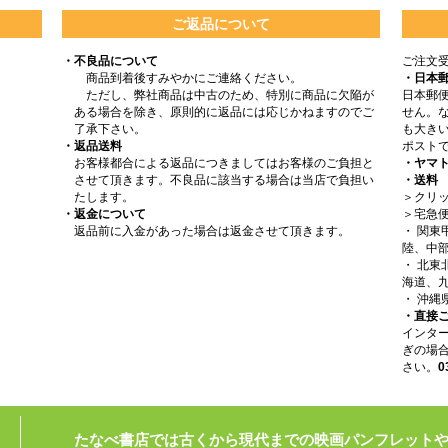
ご返品について
・不良品について
ご注文
商品到着後すみやかにご連絡ください。
・日本
ただし、弊社商品は中古のため、特別に商品に欠陥が
日本郵
ある場合を除き、原則的に返品には応じかねますのでご
せん。
了承下さい。
も大きい
・返品送料
ポスト
お客様都合による返品につきましてはお客様のご負担と
・ヤマ
させて頂きます。不良品に該当する場合は当店で負担い
・送料
たします。
＞クリッ
・返金について
＞宅急
返品前に入金があった場合は返金させて頂きます。
・ 関
陸、中部
・ 北
海道、九
・ 沖縄
・直接
インタ
ぎの場
さい。
0
たなべ書店では古くから現代までの映画パンフレット