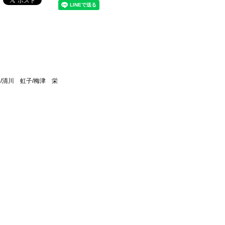
/清川 虹子/梅津 栄