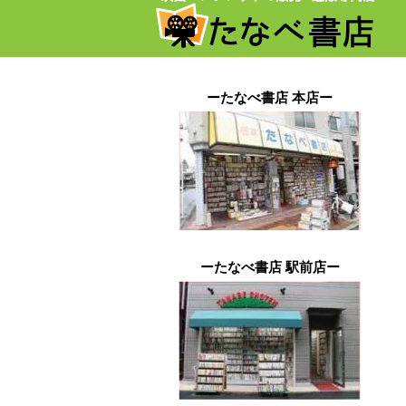
ーたなべ書店 本店ー
ーたなべ書店 駅前店ー