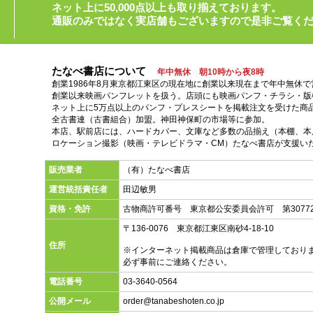
ネット上に50,000点以上も取り揃えております。
通販のみではなく実店舗もございますので是非ご覧く
たなべ書店について
年中無休 朝10時から夜8時
創業1986年8月東京都江東区の現在地に創業以来現在まで年中無休
創業以来映画パンフレットを扱う。店頭にも映画パンフ・チラシ・版
ネット上に5万点以上のパンフ・プレスシートを掲載注文を受けた商
全古書連（古書組合）加盟。神田神保町の市場等に参加。
本店、駅前店には、ハードカバー、文庫など多数の品揃え（本棚、本店
ロケーション撮影（映画・テレビドラマ・CM）たなべ書店が支援い
販売業者
（有）たなべ書店
運営統括責任者
田辺敏男
資格・免許
古物商許可番号 東京都公安委員会許可 第30772
〒136-0076 東京都江東区南砂4-18-10
住所
※インターネット掲載商品は倉庫で管理しており
必ず事前にご連絡ください。
電話番号
03-3640-0564
公開メール
order@tanabeshoten.co.jp