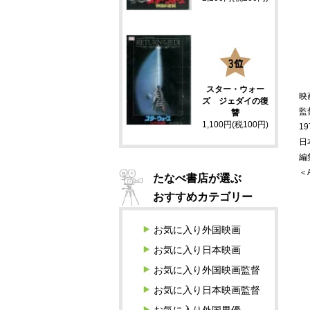
3
スター・ウォー
映
ズ ジェダイの復
監
讐
1,100円(税100円)
19
日
編
＜
たなべ書店が選ぶ
おすすめカテゴリー
お気に入り外国映画
お気に入り日本映画
お気に入り外国映画監督
お気に入り日本映画監督