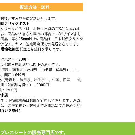
配送方法・送料
受付後、すみやかに発送いたします。
郵便クリックポスト
便クリックポストは、お届け日時のご指定は承れま
なお、商品の大きさや厚みの都合上、A4サイズより
商品、厚さ25mm以上の商品は、日本郵便クリック
ではなく、ヤマト運輸宅急便での発送となります。
ト運輸宅急便
配送ご希望日を承ります。
クポスト：200円
便：都道府県別送料は以下の通りです。
東甲信越、南東北（宮城県、山形県、福島県）、北
、関西：640円
東北（青森県、秋田県、岩手県）、中国、四国、 北
州（沖縄県を除く）：1000円
県：1500円
ご来店
ーネット掲載商品は倉庫で管理しております。お急
合は、ご注文後必ず弊社までお電話にてご連絡くだ
3-3640-0564
やプレスシートの販売専門店です。