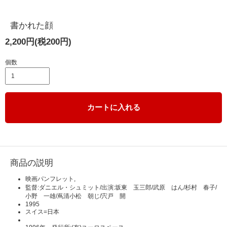
書かれた顔
2,200円(税200円)
個数
カートに入れる
商品の説明
映画パンフレット,
監督:ダニエル・シュミット/出演:坂東 玉三郎/武原 はん/杉村 春子/
小野 一雄/蔦清小松 朝じ/宍戸 開
1995
スイス=日本