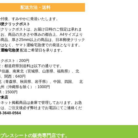
配送方法・送料
受付後、すみやかに発送いたします。
郵便クリックポスト
便クリックポストは、お届け日時のご指定は承れま
なお、商品の大きさや厚みの都合上、A4サイズより
商品、厚さ25mm以上の商品は、日本郵便クリック
ではなく、ヤマト運輸宅急便での発送となります。
ト運輸宅急便
配送ご希望日を承ります。
クポスト：200円
便：都道府県別送料は以下の通りです。
東甲信越、南東北（宮城県、山形県、福島県）、北
、関西：640円
東北（青森県、秋田県、岩手県）、中国、四国、 北
州（沖縄県を除く）：1000円
県：1500円
ご来店
ーネット掲載商品は倉庫で管理しております。お急
合は、ご注文後必ず弊社までお電話にてご連絡くだ
3-3640-0564
やプレスシートの販売専門店です。