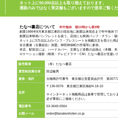
ネット上に50,000点以上も取り揃えております。
通販のみではなく実店舗もございますので是非ご覧く
たなべ書店について
年中無休 朝10時から夜8時
創業1986年8月東京都江東区の現在地に創業以来現在まで年中無休
創業以来映画パンフレットを扱う。店頭にも映画パンフ・チラシ・版
ネット上に5万点以上のパンフ・プレスシートを掲載注文を受けた商
全古書連（古書組合）加盟。神田神保町の市場等に参加。
本店、駅前店には、ハードカバー、文庫など多数の品揃え（本棚、本店
ロケーション撮影（映画・テレビドラマ・CM）たなべ書店が支援い
販売業者
（有）たなべ書店
運営統括責任者
田辺敏男
資格・免許
古物商許可番号 東京都公安委員会許可 第30772
〒136-0076 東京都江東区南砂4-18-10
住所
※インターネット掲載商品は倉庫で管理しており
必ず事前にご連絡ください。
電話番号
03-3640-0564
公開メール
order@tanabeshoten.co.jp