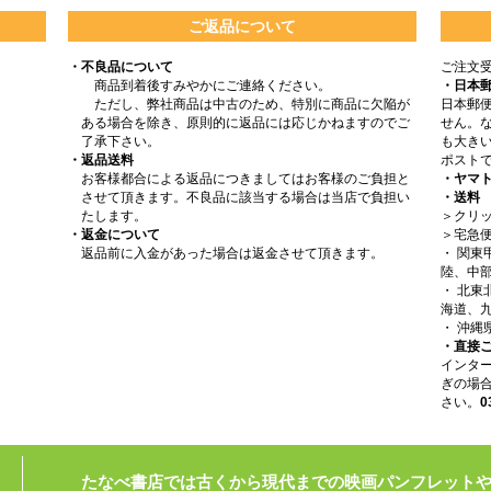
ご返品について
・不良品について
ご注文
商品到着後すみやかにご連絡ください。
・日本
ただし、弊社商品は中古のため、特別に商品に欠陥が
日本郵
ある場合を除き、原則的に返品には応じかねますのでご
せん。
了承下さい。
も大きい
・返品送料
ポスト
お客様都合による返品につきましてはお客様のご負担と
・ヤマ
させて頂きます。不良品に該当する場合は当店で負担い
・送料
たします。
＞クリッ
・返金について
＞宅急
返品前に入金があった場合は返金させて頂きます。
・ 関
陸、中部
・ 北
海道、九
・ 沖縄
・直接
インタ
ぎの場
さい。
0
たなべ書店では古くから現代までの映画パンフレット