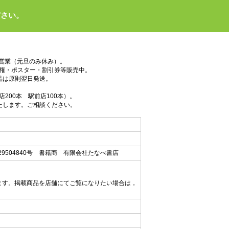
ださい。
で営業（元旦のみ休み）。
権・ポスター・割引券等販売中。
品は原則翌日発送。
200本 駅前店100本）。
たします。ご相談ください。
9504840号 書籍商 有限会社たなべ書店
ます。掲載商品を店舗にてご覧になりたい場合は，