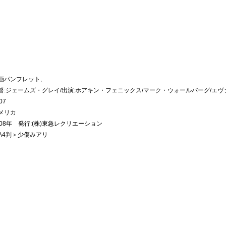
画パンフレット,
督:ジェームズ・グレイ/出演:ホアキン・フェニックス/マーク・ウォールバーグ/エ
07
メリカ
008年 発行:(株)東急レクリエーション
A4判＞少傷みアリ