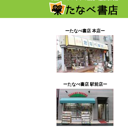
ーたなべ書店 本店ー
ーたなべ書店 駅前店ー