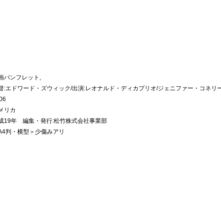
画パンフレット,
督:エドワード・ズウィック/出演:レオナルド・ディカプリオ/ジェニファー・コネリ
06
メリカ
成19年 編集・発行:松竹株式会社事業部
A4判・横型＞少傷みアリ