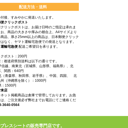
配送方法・送料
受付後、すみやかに発送いたします。
郵便クリックポスト
便クリックポストは、お届け日時のご指定は承れま
なお、商品の大きさや厚みの都合上、A4サイズより
商品、厚さ25mm以上の商品は、日本郵便クリック
ではなく、ヤマト運輸宅急便での発送となります。
ト運輸宅急便
配送ご希望日を承ります。
クポスト：200円
便：都道府県別送料は以下の通りです。
東甲信越、南東北（宮城県、山形県、福島県）、北
、関西：640円
東北（青森県、秋田県、岩手県）、中国、四国、 北
州（沖縄県を除く）：1000円
県：1500円
ご来店
ーネット掲載商品は倉庫で管理しております。お急
合は、ご注文後必ず弊社までお電話にてご連絡くだ
3-3640-0564
やプレスシートの販売専門店です。