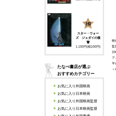
3
スター・ウォー
ズ ジェダイの復
映
讐
監
1,100円(税100円)
20
ア
平
たなべ書店が選ぶ
＜
おすすめカテゴリー
お気に入り外国映画
お気に入り日本映画
お気に入り外国映画監督
お気に入り日本映画監督