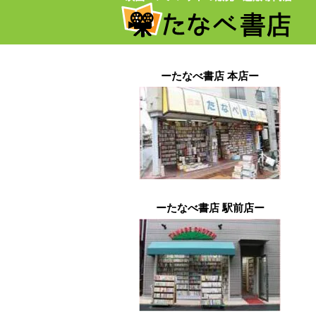
ーたなべ書店 本店ー
ーたなべ書店 駅前店ー