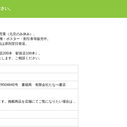
ださい。
で営業（元旦のみ休み）。
権・ポスター・割引券等販売中。
品は原則翌日発送。
200本 駅前店100本）。
たします。ご相談ください。
9504840号 書籍商 有限会社たなべ書店
ます。掲載商品を店舗にてご覧になりたい場合は，