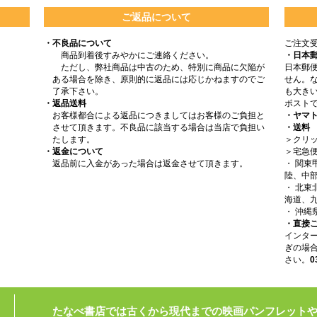
ご返品について
・不良品について
ご注文
商品到着後すみやかにご連絡ください。
・日本
ただし、弊社商品は中古のため、特別に商品に欠陥が
日本郵
ある場合を除き、原則的に返品には応じかねますのでご
せん。
了承下さい。
も大きい
・返品送料
ポスト
お客様都合による返品につきましてはお客様のご負担と
・ヤマ
させて頂きます。不良品に該当する場合は当店で負担い
・送料
たします。
＞クリッ
・返金について
＞宅急
返品前に入金があった場合は返金させて頂きます。
・ 関
陸、中部
・ 北
海道、九
・ 沖縄
・直接
インタ
ぎの場
さい。
0
たなべ書店では古くから現代までの映画パンフレット