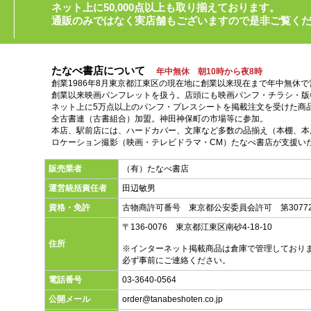
ネット上に50,000点以上も取り揃えております。
通販のみではなく実店舗もございますので是非ご覧く
たなべ書店について
年中無休 朝10時から夜8時
創業1986年8月東京都江東区の現在地に創業以来現在まで年中無休
創業以来映画パンフレットを扱う。店頭にも映画パンフ・チラシ・版
ネット上に5万点以上のパンフ・プレスシートを掲載注文を受けた商
全古書連（古書組合）加盟。神田神保町の市場等に参加。
本店、駅前店には、ハードカバー、文庫など多数の品揃え（本棚、本店
ロケーション撮影（映画・テレビドラマ・CM）たなべ書店が支援い
販売業者
（有）たなべ書店
運営統括責任者
田辺敏男
資格・免許
古物商許可番号 東京都公安委員会許可 第30772
〒136-0076 東京都江東区南砂4-18-10
住所
※インターネット掲載商品は倉庫で管理しており
必ず事前にご連絡ください。
電話番号
03-3640-0564
公開メール
order@tanabeshoten.co.jp