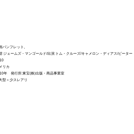
画パンフレット,
督:ジェームズ・マンゴールド/出演:トム・クルーズ/キャメロン・ディアス/ピータ
10
メリカ
010年 発行所:東宝(株)出版・商品事業室
大型＞少スレアリ