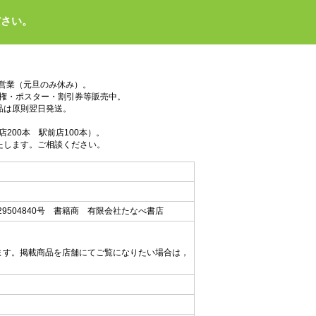
ださい。
で営業（元旦のみ休み）。
権・ポスター・割引券等販売中。
品は原則翌日発送。
200本 駅前店100本）。
たします。ご相談ください。
9504840号 書籍商 有限会社たなべ書店
ます。掲載商品を店舗にてご覧になりたい場合は，