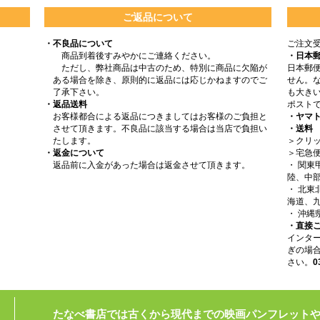
ご返品について
・不良品について
ご注文
商品到着後すみやかにご連絡ください。
・日本
ただし、弊社商品は中古のため、特別に商品に欠陥が
日本郵
ある場合を除き、原則的に返品には応じかねますのでご
せん。
了承下さい。
も大きい
・返品送料
ポスト
お客様都合による返品につきましてはお客様のご負担と
・ヤマ
させて頂きます。不良品に該当する場合は当店で負担い
・送料
たします。
＞クリッ
・返金について
＞宅急
返品前に入金があった場合は返金させて頂きます。
・ 関
陸、中部
・ 北
海道、九
・ 沖縄
・直接
インタ
ぎの場
さい。
0
たなべ書店では古くから現代までの映画パンフレット