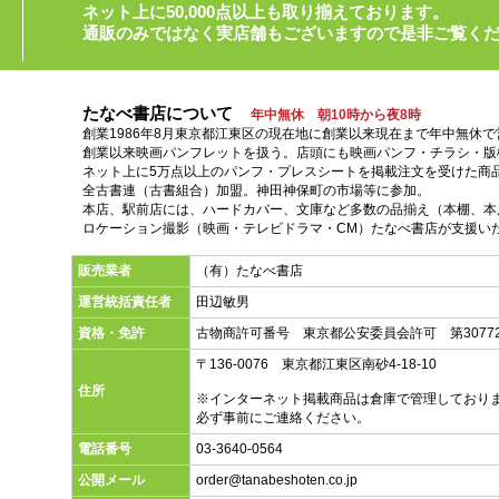
ネット上に50,000点以上も取り揃えております。
通販のみではなく実店舗もございますので是非ご覧く
たなべ書店について
年中無休 朝10時から夜8時
創業1986年8月東京都江東区の現在地に創業以来現在まで年中無休
創業以来映画パンフレットを扱う。店頭にも映画パンフ・チラシ・版
ネット上に5万点以上のパンフ・プレスシートを掲載注文を受けた商
全古書連（古書組合）加盟。神田神保町の市場等に参加。
本店、駅前店には、ハードカバー、文庫など多数の品揃え（本棚、本店
ロケーション撮影（映画・テレビドラマ・CM）たなべ書店が支援い
販売業者
（有）たなべ書店
運営統括責任者
田辺敏男
資格・免許
古物商許可番号 東京都公安委員会許可 第30772
〒136-0076 東京都江東区南砂4-18-10
住所
※インターネット掲載商品は倉庫で管理しており
必ず事前にご連絡ください。
電話番号
03-3640-0564
公開メール
order@tanabeshoten.co.jp