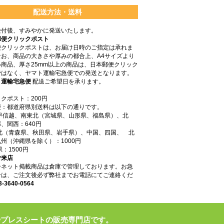
配送方法・送料
受付後、すみやかに発送いたします。
郵便クリックポスト
便クリックポストは、お届け日時のご指定は承れま
なお、商品の大きさや厚みの都合上、A4サイズより
商品、厚さ25mm以上の商品は、日本郵便クリック
ではなく、ヤマト運輸宅急便での発送となります。
ト運輸宅急便
配送ご希望日を承ります。
クポスト：200円
便：都道府県別送料は以下の通りです。
東甲信越、南東北（宮城県、山形県、福島県）、北
、関西：640円
東北（青森県、秋田県、岩手県）、中国、四国、 北
州（沖縄県を除く）：1000円
県：1500円
ご来店
ーネット掲載商品は倉庫で管理しております。お急
合は、ご注文後必ず弊社までお電話にてご連絡くだ
3-3640-0564
やプレスシートの販売専門店です。