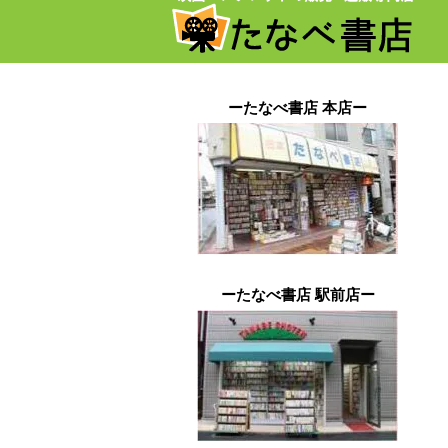
ーたなべ書店 本店ー
ーたなべ書店 駅前店ー