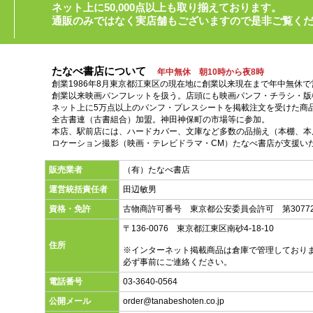
ネット上に50,000点以上も取り揃えております。
通販のみではなく実店舗もございますので是非ご覧く
たなべ書店について
年中無休 朝10時から夜8時
創業1986年8月東京都江東区の現在地に創業以来現在まで年中無休
創業以来映画パンフレットを扱う。店頭にも映画パンフ・チラシ・版
ネット上に5万点以上のパンフ・プレスシートを掲載注文を受けた商
全古書連（古書組合）加盟。神田神保町の市場等に参加。
本店、駅前店には、ハードカバー、文庫など多数の品揃え（本棚、本店
ロケーション撮影（映画・テレビドラマ・CM）たなべ書店が支援い
販売業者
（有）たなべ書店
運営統括責任者
田辺敏男
資格・免許
古物商許可番号 東京都公安委員会許可 第30772
〒136-0076 東京都江東区南砂4-18-10
住所
※インターネット掲載商品は倉庫で管理しており
必ず事前にご連絡ください。
電話番号
03-3640-0564
公開メール
order@tanabeshoten.co.jp