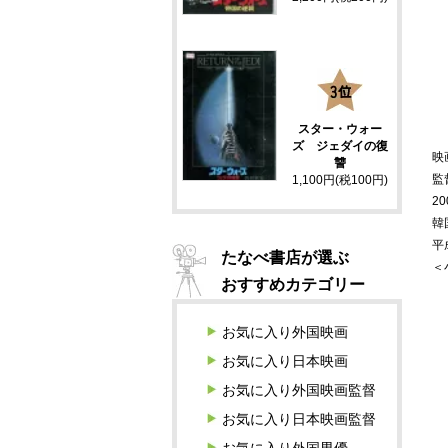
3
スター・ウォー
ズ ジェダイの復
映
讐
監
1,100円(税100円)
20
韓
平
たなべ書店が選ぶ
＜
おすすめカテゴリー
お気に入り外国映画
お気に入り日本映画
お気に入り外国映画監督
お気に入り日本映画監督