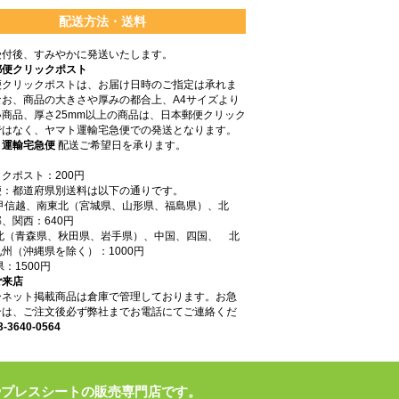
配送方法・送料
受付後、すみやかに発送いたします。
郵便クリックポスト
便クリックポストは、お届け日時のご指定は承れま
なお、商品の大きさや厚みの都合上、A4サイズより
商品、厚さ25mm以上の商品は、日本郵便クリック
ではなく、ヤマト運輸宅急便での発送となります。
ト運輸宅急便
配送ご希望日を承ります。
クポスト：200円
便：都道府県別送料は以下の通りです。
東甲信越、南東北（宮城県、山形県、福島県）、北
、関西：640円
東北（青森県、秋田県、岩手県）、中国、四国、 北
州（沖縄県を除く）：1000円
県：1500円
ご来店
ーネット掲載商品は倉庫で管理しております。お急
合は、ご注文後必ず弊社までお電話にてご連絡くだ
3-3640-0564
やプレスシートの販売専門店です。