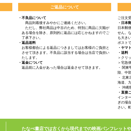
ご返品について
・不良品について
ご注文
商品到着後すみやかにご連絡ください。
・日本
ただし、弊社商品は中古のため、特別に商品に欠陥が
日本郵
ある場合を除き、原則的に返品には応じかねますのでご
せん。
了承下さい。
も大きい
・返品送料
ポスト
お客様都合による返品につきましてはお客様のご負担と
・ヤマ
させて頂きます。不良品に該当する場合は当店で負担い
・送料
たします。
＞クリッ
・返金について
＞宅急
返品前に入金があった場合は返金させて頂きます。
・ 関
陸、中部
・ 北
海道、九
・ 沖縄
・直接
インタ
ぎの場
さい。
0
たなべ書店では古くから現代までの映画パンフレット