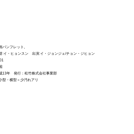
画パンフレット,
督:イ・ヒョンスン 出演:イ・ジョンジェ/チョン・ジヒョン
01
国
成13年 発行：松竹株式会社事業部
小型・横型＞少汚れアリ