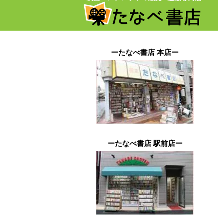
ーたなべ書店 本店ー
ーたなべ書店 駅前店ー