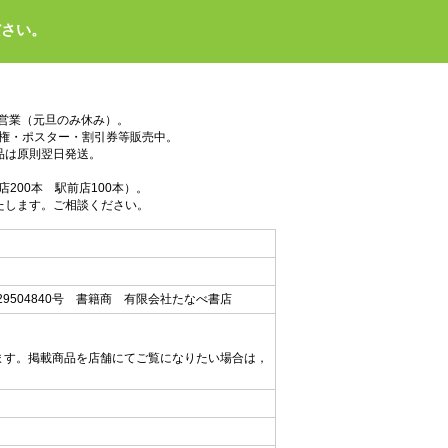
ださい。
で営業（元旦のみ休み）。
権・ポスター・割引券等販売中。
品は原則翌日発送。
200本 駅前店100本）。
たします。ご相談ください。
9504840号 書籍商 有限会社たなべ書店
ます。掲載商品を店舗にてご覧になりたい場合は，