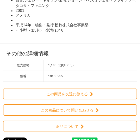
監督:ジェシー・ネルソン/出演:ショーン・ペン/ミシェル・ファイファー/
ダコタ・ファニング
2001
アメリカ
平成14年 編集・発行:松竹株式会社事業部
＜小型＞(B5判) 少汚れアリ
その他の詳細情報
販売価格
1,100円(税100円)
型番
10153255
この商品を友達に教える
この商品について問い合わせる
返品について