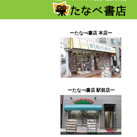
ーたなべ書店 本店ー
ーたなべ書店 駅前店ー