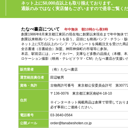
ネット上に50,000点以上も取り揃えております。
通販のみではなく実店舗もございますので是非ご覧く
たなべ書店について
年中無休 朝10時から夜8時
創業1986年8月東京都江東区の現在地に創業以来現在まで年中無休
創業以来映画パンフレットを扱う。店頭にも映画パンフ・チラシ・版
ネット上に5万点以上のパンフ・プレスシートを掲載注文を受けた商
全古書連（古書組合）加盟。神田神保町の市場等に参加。
本店、駅前店には、ハードカバー、文庫など多数の品揃え（本棚、本店
ロケーション撮影（映画・テレビドラマ・CM）たなべ書店が支援い
販売業者
（有）たなべ書店
運営統括責任者
田辺敏男
資格・免許
古物商許可番号 東京都公安委員会許可 第30772
〒136-0076 東京都江東区南砂4-18-10
住所
※インターネット掲載商品は倉庫で管理しており
必ず事前にご連絡ください。
電話番号
03-3640-0564
公開メール
order@tanabeshoten.co.jp