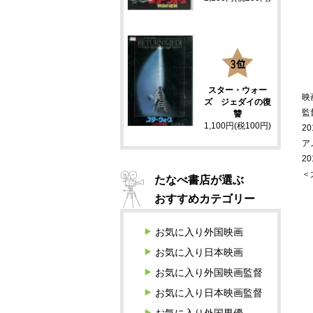
3
スター・ウォー
映
ズ ジェダイの復
監
讐
1,100円(税100円)
20
ア
2
＜
たなべ書店が選ぶ
おすすめカテゴリー
お気に入り外国映画
お気に入り日本映画
お気に入り外国映画監督
お気に入り日本映画監督