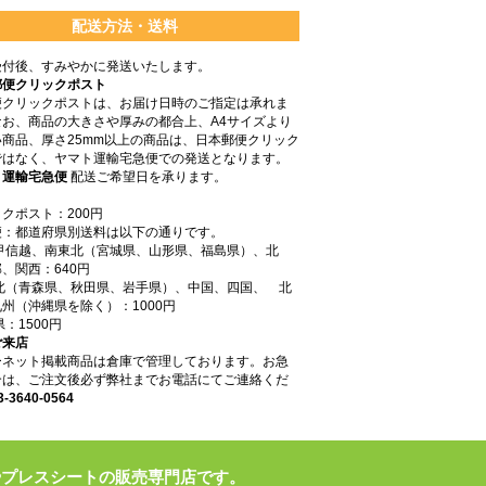
配送方法・送料
受付後、すみやかに発送いたします。
郵便クリックポスト
便クリックポストは、お届け日時のご指定は承れま
なお、商品の大きさや厚みの都合上、A4サイズより
商品、厚さ25mm以上の商品は、日本郵便クリック
ではなく、ヤマト運輸宅急便での発送となります。
ト運輸宅急便
配送ご希望日を承ります。
クポスト：200円
便：都道府県別送料は以下の通りです。
東甲信越、南東北（宮城県、山形県、福島県）、北
、関西：640円
東北（青森県、秋田県、岩手県）、中国、四国、 北
州（沖縄県を除く）：1000円
県：1500円
ご来店
ーネット掲載商品は倉庫で管理しております。お急
合は、ご注文後必ず弊社までお電話にてご連絡くだ
3-3640-0564
やプレスシートの販売専門店です。