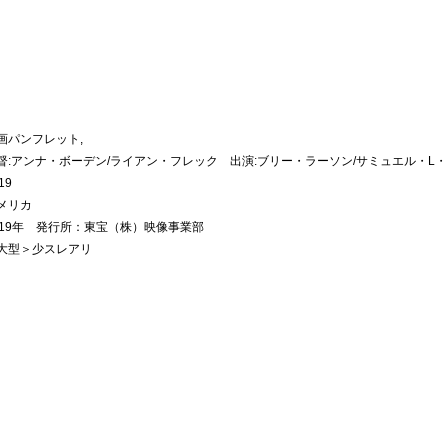
画パンフレット,
督:アンナ・ボーデン/ライアン・フレック 出演:ブリー・ラーソン/サミュエル・L
19
メリカ
019年 発行所：東宝（株）映像事業部
大型＞少スレアリ