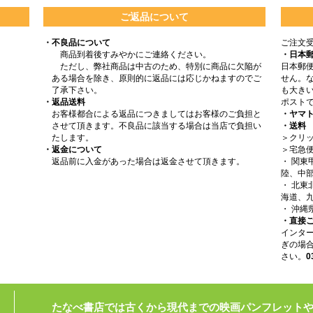
ご返品について
・不良品について
ご注文
商品到着後すみやかにご連絡ください。
・日本
ただし、弊社商品は中古のため、特別に商品に欠陥が
日本郵
ある場合を除き、原則的に返品には応じかねますのでご
せん。
了承下さい。
も大きい
・返品送料
ポスト
お客様都合による返品につきましてはお客様のご負担と
・ヤマ
させて頂きます。不良品に該当する場合は当店で負担い
・送料
たします。
＞クリッ
・返金について
＞宅急
返品前に入金があった場合は返金させて頂きます。
・ 関
陸、中部
・ 北
海道、九
・ 沖縄
・直接
インタ
ぎの場
さい。
0
たなべ書店では古くから現代までの映画パンフレット