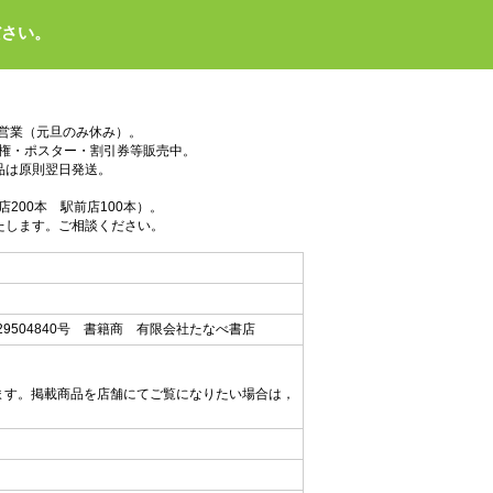
ださい。
で営業（元旦のみ休み）。
権・ポスター・割引券等販売中。
品は原則翌日発送。
200本 駅前店100本）。
たします。ご相談ください。
9504840号 書籍商 有限会社たなべ書店
ます。掲載商品を店舗にてご覧になりたい場合は，