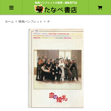
ホーム
>
映画パンフレット
>
チ