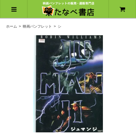
ホーム
>
映画パンフレット
>
シ