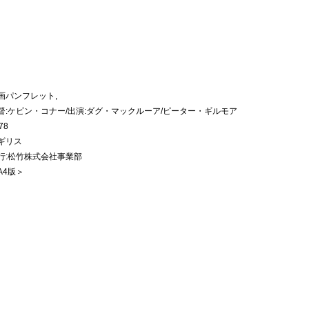
画パンフレット,
督:ケビン・コナー/出演:ダグ・マックルーア/ピーター・ギルモア
78
ギリス
行:松竹株式会社事業部
A4版＞