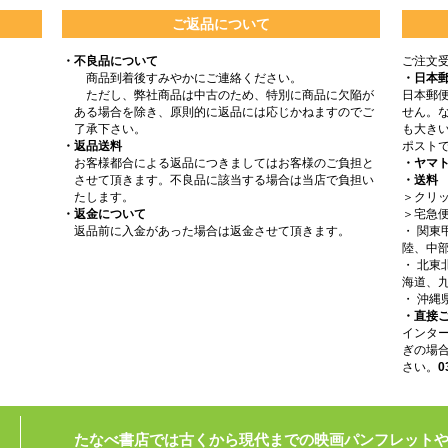
ご返品について
・不良品について
ご注文
商品到着後すみやかにご連絡ください。
・日本
ただし、弊社商品は中古のため、特別に商品に欠陥が
日本郵
ある場合を除き、原則的に返品には応じかねますのでご
せん。
了承下さい。
も大きい
・返品送料
ポスト
お客様都合による返品につきましてはお客様のご負担と
・ヤマ
させて頂きます。不良品に該当する場合は当店で負担い
・送料
たします。
＞クリッ
・返金について
＞宅急
返品前に入金があった場合は返金させて頂きます。
・ 関
陸、中部
・ 北
海道、九
・ 沖縄
・直接
インタ
ぎの場
さい。
0
たなべ書店では古くから現代までの映画パンフレット