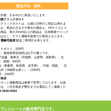
配送方法・送料
受付後、すみやかに発送いたします。
郵便クリックポスト
便クリックポストは、お届け日時のご指定は承れま
なお、商品の大きさや厚みの都合上、A4サイズより
商品、厚さ25mm以上の商品は、日本郵便クリック
ではなく、ヤマト運輸宅急便での発送となります。
ト運輸宅急便
配送ご希望日を承ります。
クポスト：200円
便：都道府県別送料は以下の通りです。
東甲信越、南東北（宮城県、山形県、福島県）、北
、関西：640円
東北（青森県、秋田県、岩手県）、中国、四国、 北
州（沖縄県を除く）：1000円
県：1500円
ご来店
ーネット掲載商品は倉庫で管理しております。お急
合は、ご注文後必ず弊社までお電話にてご連絡くだ
3-3640-0564
やプレスシートの販売専門店です。