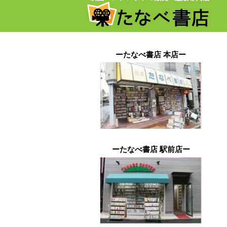
ーたなべ書店 本店ー
ーたなべ書店 駅前店ー