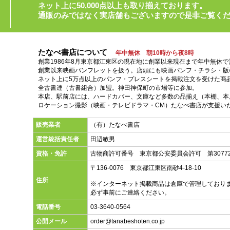
ネット上に50,000点以上も取り揃えております。
通販のみではなく実店舗もございますので是非ご覧く
たなべ書店について
年中無休 朝10時から夜8時
創業1986年8月東京都江東区の現在地に創業以来現在まで年中無休
創業以来映画パンフレットを扱う。店頭にも映画パンフ・チラシ・版
ネット上に5万点以上のパンフ・プレスシートを掲載注文を受けた商
全古書連（古書組合）加盟。神田神保町の市場等に参加。
本店、駅前店には、ハードカバー、文庫など多数の品揃え（本棚、本店
ロケーション撮影（映画・テレビドラマ・CM）たなべ書店が支援い
販売業者
（有）たなべ書店
運営統括責任者
田辺敏男
資格・免許
古物商許可番号 東京都公安委員会許可 第30772
〒136-0076 東京都江東区南砂4-18-10
住所
※インターネット掲載商品は倉庫で管理しており
必ず事前にご連絡ください。
電話番号
03-3640-0564
公開メール
order@tanabeshoten.co.jp