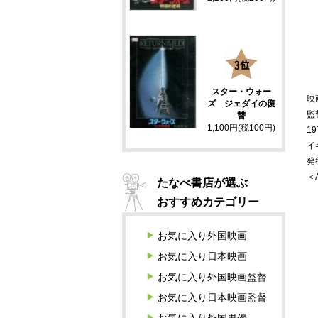
3
スター・ウォー
映
ズ ジェダイの復
監
讐
1,100円(税100円)
19
イ
発
＜
たなべ書店が選ぶ
おすすめカテゴリー
お気に入り外国映画
お気に入り日本映画
お気に入り外国映画監督
お気に入り日本映画監督