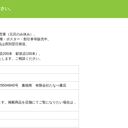
ださい。
で営業（元旦のみ休み）。
権・ポスター・割引券等販売中。
品は原則翌日発送。
200本 駅前店100本）。
たします。ご相談ください。
9504840号 書籍商 有限会社たなべ書店
ます。掲載商品を店舗にてご覧になりたい場合は，