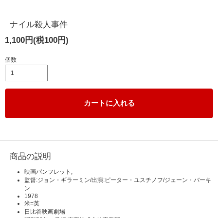
ナイル殺人事件
1,100円(税100円)
個数
カートに入れる
商品の説明
映画パンフレット,
監督:ジョン・ギラーミン/出演:ピーター・ユスチノフ/ジェーン・バーキ
ン
1978
米=英
日比谷映画劇場