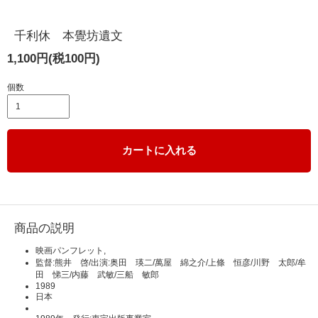
千利休 本覺坊遺文
1,100円(税100円)
個数
カートに入れる
商品の説明
映画パンフレット,
監督:熊井 啓/出演:奥田 瑛二/萬屋 綿之介/上條 恒彦/川野 太郎/牟
田 悌三/内藤 武敏/三船 敏郎
1989
日本