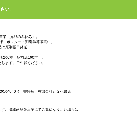
ださい。
で営業（元旦のみ休み）。
権・ポスター・割引券等販売中。
品は原則翌日発送。
200本 駅前店100本）。
たします。ご相談ください。
9504840号 書籍商 有限会社たなべ書店
ます。掲載商品を店舗にてご覧になりたい場合は，