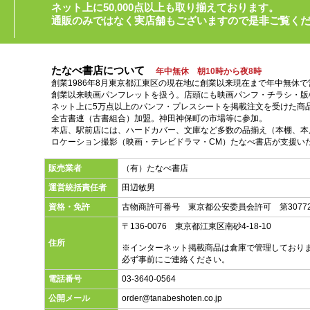
ネット上に50,000点以上も取り揃えております。
通販のみではなく実店舗もございますので是非ご覧く
たなべ書店について
年中無休 朝10時から夜8時
創業1986年8月東京都江東区の現在地に創業以来現在まで年中無休
創業以来映画パンフレットを扱う。店頭にも映画パンフ・チラシ・版
ネット上に5万点以上のパンフ・プレスシートを掲載注文を受けた商
全古書連（古書組合）加盟。神田神保町の市場等に参加。
本店、駅前店には、ハードカバー、文庫など多数の品揃え（本棚、本店
ロケーション撮影（映画・テレビドラマ・CM）たなべ書店が支援い
販売業者
（有）たなべ書店
運営統括責任者
田辺敏男
資格・免許
古物商許可番号 東京都公安委員会許可 第30772
〒136-0076 東京都江東区南砂4-18-10
住所
※インターネット掲載商品は倉庫で管理しており
必ず事前にご連絡ください。
電話番号
03-3640-0564
公開メール
order@tanabeshoten.co.jp