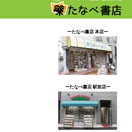
ーたなべ書店 本店ー
ーたなべ書店 駅前店ー