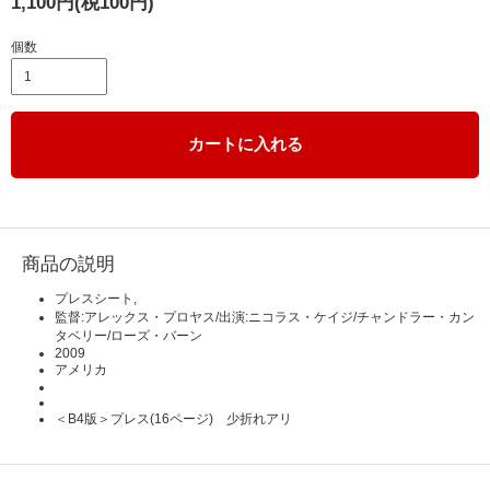
1,100円(税100円)
個数
カートに入れる
商品の説明
プレスシート,
監督:アレックス・プロヤス/出演:ニコラス・ケイジ/チャンドラー・カン
タベリー/ローズ・バーン
2009
アメリカ
＜B4版＞プレス(16ページ) 少折れアリ