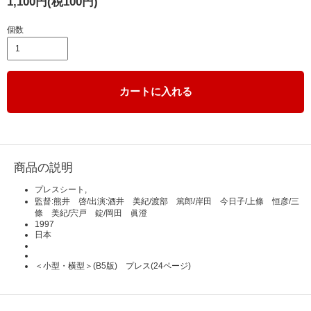
1,100円(税100円)
個数
カートに入れる
商品の説明
プレスシート,
監督:熊井 啓/出演:酒井 美紀/渡部 篤郎/岸田 今日子/上條 恒彦/三
條 美紀/宍戸 錠/岡田 眞澄
1997
日本
＜小型・横型＞(B5版) プレス(24ページ)