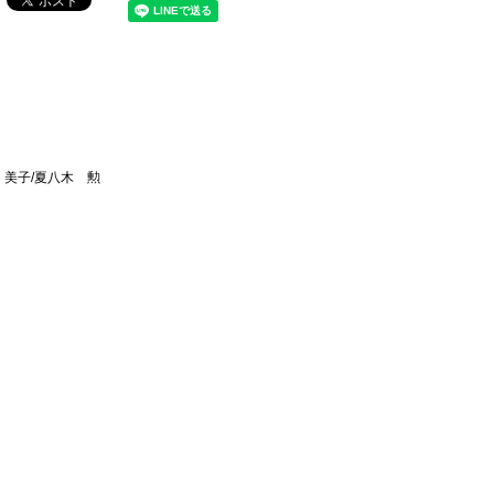
 美子/夏八木 勲