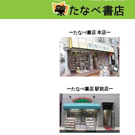
ーたなべ書店 本店ー
ーたなべ書店 駅前店ー