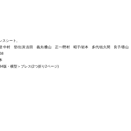
レスシート,
督:中村 登/出演:吉田 義夫/桑山 正一/野村 昭子/岩本 多代/佐久間 良子/香山
68
本
B4版・横型＞プレス(2つ折り2ページ)