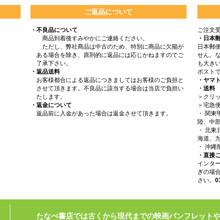
ご返品について
・不良品について
ご注文
商品到着後すみやかにご連絡ください。
・日本
ただし、弊社商品は中古のため、特別に商品に欠陥が
日本郵
ある場合を除き、原則的に返品には応じかねますのでご
せん。
了承下さい。
も大きい
・返品送料
ポスト
お客様都合による返品につきましてはお客様のご負担と
・ヤマ
させて頂きます。不良品に該当する場合は当店で負担い
・送料
たします。
＞クリッ
・返金について
＞宅急
返品前に入金があった場合は返金させて頂きます。
・ 関
陸、中部
・ 北
海道、九
・ 沖縄
・直接
インタ
ぎの場
さい。
0
たなべ書店では古くから現代までの映画パンフレット