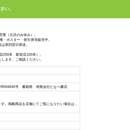
ださい。
で営業（元旦のみ休み）。
権・ポスター・割引券等販売中。
品は原則翌日発送。
200本 駅前店100本）。
たします。ご相談ください。
9504840号 書籍商 有限会社たなべ書店
ます。掲載商品を店舗にてご覧になりたい場合は，