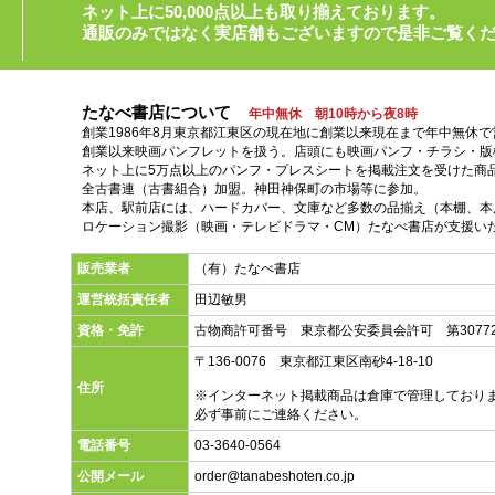
ネット上に50,000点以上も取り揃えております。
通販のみではなく実店舗もございますので是非ご覧く
たなべ書店について
年中無休 朝10時から夜8時
創業1986年8月東京都江東区の現在地に創業以来現在まで年中無休
創業以来映画パンフレットを扱う。店頭にも映画パンフ・チラシ・版
ネット上に5万点以上のパンフ・プレスシートを掲載注文を受けた商
全古書連（古書組合）加盟。神田神保町の市場等に参加。
本店、駅前店には、ハードカバー、文庫など多数の品揃え（本棚、本店
ロケーション撮影（映画・テレビドラマ・CM）たなべ書店が支援い
販売業者
（有）たなべ書店
運営統括責任者
田辺敏男
資格・免許
古物商許可番号 東京都公安委員会許可 第30772
〒136-0076 東京都江東区南砂4-18-10
住所
※インターネット掲載商品は倉庫で管理しており
必ず事前にご連絡ください。
電話番号
03-3640-0564
公開メール
order@tanabeshoten.co.jp