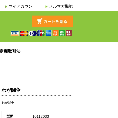
マイアカウント
メルマガ機能
定商取引法
わが闘争
わが闘争
10112033
型番