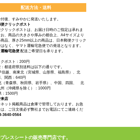
配送方法・送料
受付後、すみやかに発送いたします。
郵便クリックポスト
便クリックポストは、お届け日時のご指定は承れま
なお、商品の大きさや厚みの都合上、A4サイズより
商品、厚さ25mm以上の商品は、日本郵便クリック
ではなく、ヤマト運輸宅急便での発送となります。
ト運輸宅急便
配送ご希望日を承ります。
クポスト：200円
便：都道府県別送料は以下の通りです。
東甲信越、南東北（宮城県、山形県、福島県）、北
、関西：640円
東北（青森県、秋田県、岩手県）、中国、四国、 北
州（沖縄県を除く）：1000円
県：1500円
ご来店
ーネット掲載商品は倉庫で管理しております。お急
合は、ご注文後必ず弊社までお電話にてご連絡くだ
3-3640-0564
やプレスシートの販売専門店です。