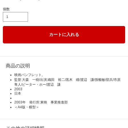
個数
カートに入れる
商品の説明
映画パンフレット,
監督:大森 一樹/出演:織田 裕二/黒木 瞳/渡辺 謙/孫暢敏/邵兵/市原
隼人/ピーター・ホー/渡辺 謙
2003
日本
2003年 発行所:東映 事業推進部
＜A4版・横型＞