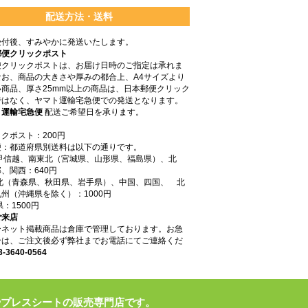
配送方法・送料
受付後、すみやかに発送いたします。
郵便クリックポスト
便クリックポストは、お届け日時のご指定は承れま
なお、商品の大きさや厚みの都合上、A4サイズより
商品、厚さ25mm以上の商品は、日本郵便クリック
ではなく、ヤマト運輸宅急便での発送となります。
ト運輸宅急便
配送ご希望日を承ります。
クポスト：200円
便：都道府県別送料は以下の通りです。
東甲信越、南東北（宮城県、山形県、福島県）、北
、関西：640円
東北（青森県、秋田県、岩手県）、中国、四国、 北
州（沖縄県を除く）：1000円
県：1500円
ご来店
ーネット掲載商品は倉庫で管理しております。お急
合は、ご注文後必ず弊社までお電話にてご連絡くだ
3-3640-0564
やプレスシートの販売専門店です。