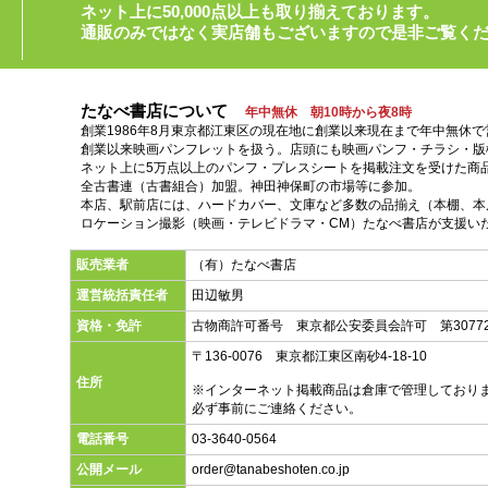
ネット上に50,000点以上も取り揃えております。
通販のみではなく実店舗もございますので是非ご覧く
たなべ書店について
年中無休 朝10時から夜8時
創業1986年8月東京都江東区の現在地に創業以来現在まで年中無休
創業以来映画パンフレットを扱う。店頭にも映画パンフ・チラシ・版
ネット上に5万点以上のパンフ・プレスシートを掲載注文を受けた商
全古書連（古書組合）加盟。神田神保町の市場等に参加。
本店、駅前店には、ハードカバー、文庫など多数の品揃え（本棚、本店
ロケーション撮影（映画・テレビドラマ・CM）たなべ書店が支援い
販売業者
（有）たなべ書店
運営統括責任者
田辺敏男
資格・免許
古物商許可番号 東京都公安委員会許可 第30772
〒136-0076 東京都江東区南砂4-18-10
住所
※インターネット掲載商品は倉庫で管理しており
必ず事前にご連絡ください。
電話番号
03-3640-0564
公開メール
order@tanabeshoten.co.jp