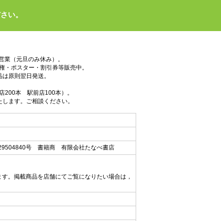
ださい。
で営業（元旦のみ休み）。
権・ポスター・割引券等販売中。
品は原則翌日発送。
200本 駅前店100本）。
たします。ご相談ください。
9504840号 書籍商 有限会社たなべ書店
ます。掲載商品を店舗にてご覧になりたい場合は，