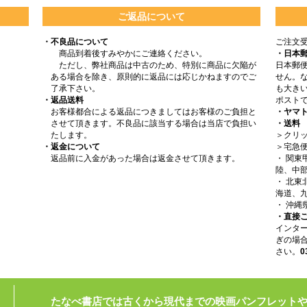
ご返品について
・不良品について
ご注文
商品到着後すみやかにご連絡ください。
・日本
ただし、弊社商品は中古のため、特別に商品に欠陥が
日本郵
ある場合を除き、原則的に返品には応じかねますのでご
せん。
了承下さい。
も大きい
・返品送料
ポスト
お客様都合による返品につきましてはお客様のご負担と
・ヤマ
させて頂きます。不良品に該当する場合は当店で負担い
・送料
たします。
＞クリッ
・返金について
＞宅急
返品前に入金があった場合は返金させて頂きます。
・ 関
陸、中部
・ 北
海道、九
・ 沖縄
・直接
インタ
ぎの場
さい。
0
たなべ書店では古くから現代までの映画パンフレット