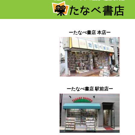
ーたなべ書店 本店ー
ーたなべ書店 駅前店ー