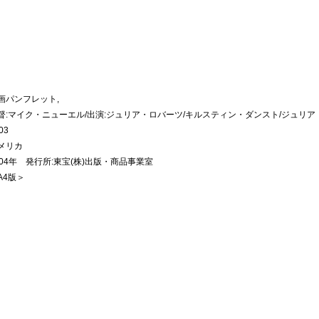
画パンフレット,
督:マイク・ニューエル/出演:ジュリア・ロバーツ/キルスティン・ダンスト/ジュリ
03
メリカ
004年 発行所:東宝(株)出版・商品事業室
A4版＞