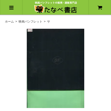
ホーム
>
映画パンフレット
>
サ