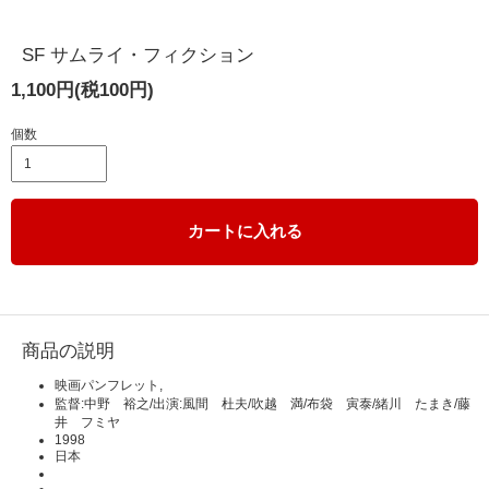
SF サムライ・フィクション
1,100円(税100円)
個数
カートに入れる
商品の説明
映画パンフレット,
監督:中野 裕之/出演:風間 杜夫/吹越 満/布袋 寅泰/緒川 たまき/藤
井 フミヤ
1998
日本