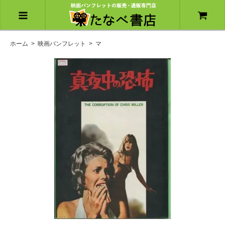
ホーム
>
映画パンフレット
>
マ