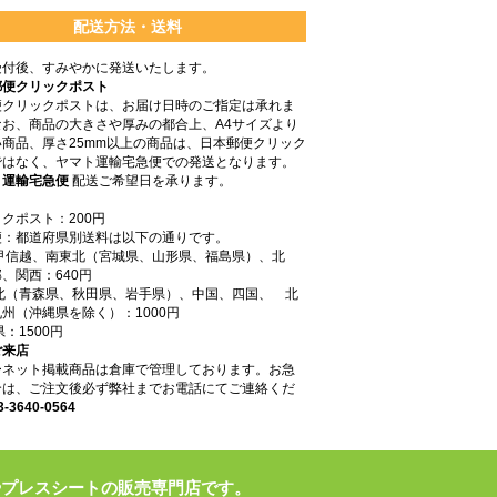
配送方法・送料
受付後、すみやかに発送いたします。
郵便クリックポスト
便クリックポストは、お届け日時のご指定は承れま
なお、商品の大きさや厚みの都合上、A4サイズより
商品、厚さ25mm以上の商品は、日本郵便クリック
ではなく、ヤマト運輸宅急便での発送となります。
ト運輸宅急便
配送ご希望日を承ります。
クポスト：200円
便：都道府県別送料は以下の通りです。
東甲信越、南東北（宮城県、山形県、福島県）、北
、関西：640円
東北（青森県、秋田県、岩手県）、中国、四国、 北
州（沖縄県を除く）：1000円
県：1500円
ご来店
ーネット掲載商品は倉庫で管理しております。お急
合は、ご注文後必ず弊社までお電話にてご連絡くだ
3-3640-0564
やプレスシートの販売専門店です。