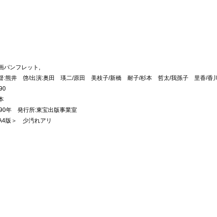
画パンフレット,
督:熊井 啓/出演:奥田 瑛二/原田 美枝子/新橋 耐子/杉本 哲太/我孫子 里香/香
90
本
990年 発行所:東宝出版事業室
A4版＞ 少汚れアリ