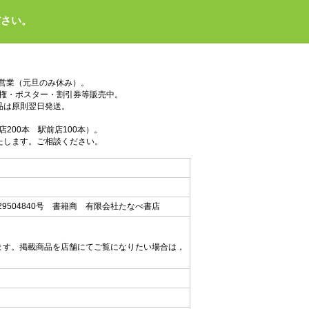
ださい。
で営業（元旦のみ休み）。
権・ポスター・割引券等販売中。
品は原則翌日発送。
200本 駅前店100本）。
たします。ご相談ください。
9504840号 書籍商 有限会社たなべ書店
ます。掲載商品を店舗にてご覧になりたい場合は，