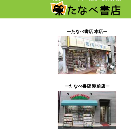
ーたなべ書店 本店ー
ーたなべ書店 駅前店ー