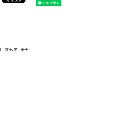
川 京子/岸 恵子