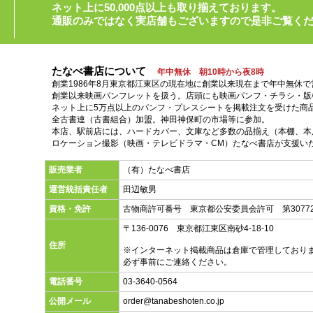
ネット上に50,000点以上も取り揃えております。
通販のみではなく実店舗もございますので是非ご覧く
たなべ書店について
年中無休 朝10時から夜8時
創業1986年8月東京都江東区の現在地に創業以来現在まで年中無休
創業以来映画パンフレットを扱う。店頭にも映画パンフ・チラシ・版
ネット上に5万点以上のパンフ・プレスシートを掲載注文を受けた商
全古書連（古書組合）加盟。神田神保町の市場等に参加。
本店、駅前店には、ハードカバー、文庫など多数の品揃え（本棚、本店
ロケーション撮影（映画・テレビドラマ・CM）たなべ書店が支援い
販売業者
（有）たなべ書店
運営統括責任者
田辺敏男
資格・免許
古物商許可番号 東京都公安委員会許可 第30772
〒136-0076 東京都江東区南砂4-18-10
住所
※インターネット掲載商品は倉庫で管理しており
必ず事前にご連絡ください。
電話番号
03-3640-0564
公開メール
order@tanabeshoten.co.jp