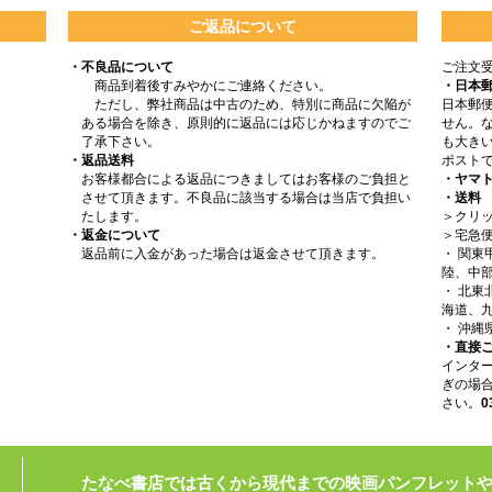
ご返品について
・不良品について
ご注文
商品到着後すみやかにご連絡ください。
・日本
ただし、弊社商品は中古のため、特別に商品に欠陥が
日本郵
ある場合を除き、原則的に返品には応じかねますのでご
せん。
了承下さい。
も大きい
・返品送料
ポスト
お客様都合による返品につきましてはお客様のご負担と
・ヤマ
させて頂きます。不良品に該当する場合は当店で負担い
・送料
たします。
＞クリッ
・返金について
＞宅急
返品前に入金があった場合は返金させて頂きます。
・ 関
陸、中部
・ 北
海道、九
・ 沖縄
・直接
インタ
ぎの場
さい。
0
たなべ書店では古くから現代までの映画パンフレット