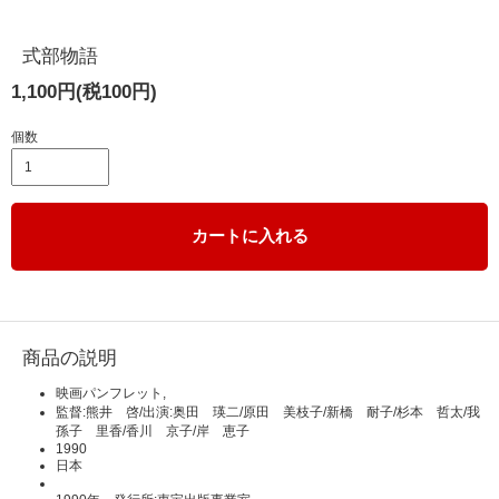
式部物語
1,100円(税100円)
個数
カートに入れる
商品の説明
映画パンフレット,
監督:熊井 啓/出演:奥田 瑛二/原田 美枝子/新橋 耐子/杉本 哲太/我
孫子 里香/香川 京子/岸 恵子
1990
日本