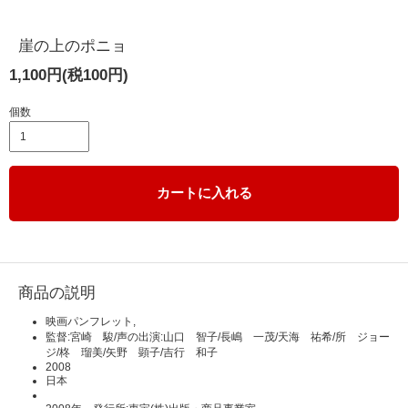
崖の上のポニョ
1,100円(税100円)
個数
カートに入れる
商品の説明
映画パンフレット,
監督:宮崎 駿/声の出演:山口 智子/長嶋 一茂/天海 祐希/所 ジョー
ジ/柊 瑠美/矢野 顕子/吉行 和子
2008
日本