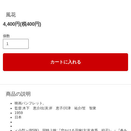
風花
4,400円(税400円)
個数
カートに入れる
商品の説明
映画パンフレット,
監督:木下 恵介/出演:岸 恵子/川津 祐介/笠 智衆
1959
日本
＜小型＞(B5版) 同時上映:『空かける花嫁(主演:有馬 稲子)』・『春を