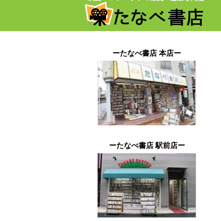
ーたなべ書店 本店ー
ーたなべ書店 駅前店ー