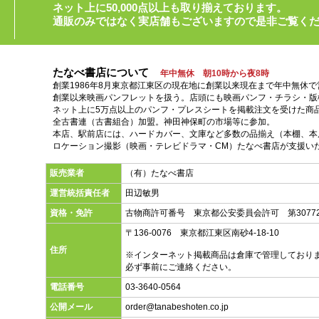
ネット上に50,000点以上も取り揃えております。
通販のみではなく実店舗もございますので是非ご覧く
たなべ書店について
年中無休 朝10時から夜8時
創業1986年8月東京都江東区の現在地に創業以来現在まで年中無休
創業以来映画パンフレットを扱う。店頭にも映画パンフ・チラシ・版
ネット上に5万点以上のパンフ・プレスシートを掲載注文を受けた商
全古書連（古書組合）加盟。神田神保町の市場等に参加。
本店、駅前店には、ハードカバー、文庫など多数の品揃え（本棚、本店
ロケーション撮影（映画・テレビドラマ・CM）たなべ書店が支援い
販売業者
（有）たなべ書店
運営統括責任者
田辺敏男
資格・免許
古物商許可番号 東京都公安委員会許可 第30772
〒136-0076 東京都江東区南砂4-18-10
住所
※インターネット掲載商品は倉庫で管理しており
必ず事前にご連絡ください。
電話番号
03-3640-0564
公開メール
order@tanabeshoten.co.jp