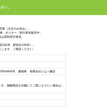
ださい。
で営業（元旦のみ休み）。
権・ポスター・割引券等販売中。
品は原則翌日発送。
200本 駅前店100本）。
たします。ご相談ください。
9504840号 書籍商 有限会社たなべ書店
ます。掲載商品を店舗にてご覧になりたい場合は，