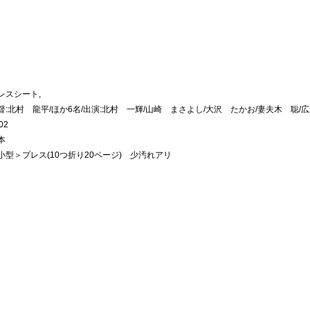
レスシート,
督:北村 龍平/ほか6名/出演:北村 一輝/山崎 まさよし/大沢 たかお/妻夫木 聡/
02
本
小型＞プレス(10つ折り20ページ) 少汚れアリ