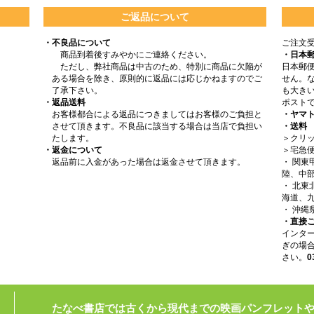
ご返品について
・不良品について
ご注文
商品到着後すみやかにご連絡ください。
・日本
ただし、弊社商品は中古のため、特別に商品に欠陥が
日本郵
ある場合を除き、原則的に返品には応じかねますのでご
せん。
了承下さい。
も大きい
・返品送料
ポスト
お客様都合による返品につきましてはお客様のご負担と
・ヤマ
させて頂きます。不良品に該当する場合は当店で負担い
・送料
たします。
＞クリッ
・返金について
＞宅急
返品前に入金があった場合は返金させて頂きます。
・ 関
陸、中部
・ 北
海道、九
・ 沖縄
・直接
インタ
ぎの場
さい。
0
たなべ書店では古くから現代までの映画パンフレット