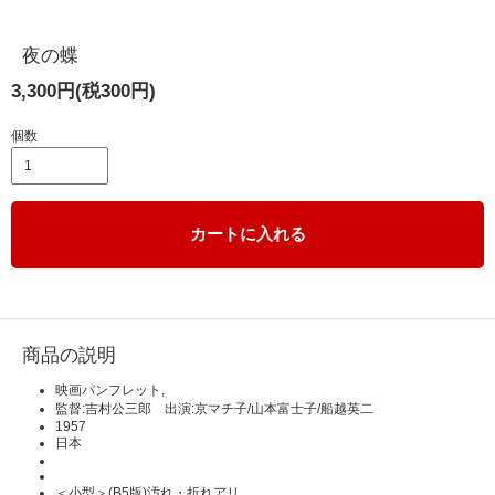
夜の蝶
3,300円(税300円)
個数
カートに入れる
商品の説明
映画パンフレット,
監督:吉村公三郎 出演:京マチ子/山本富士子/船越英二
1957
日本
＜小型＞(B5版)汚れ・折れアリ