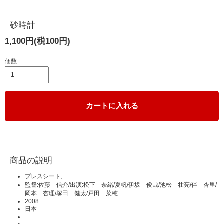
砂時計
1,100円(税100円)
個数
カートに入れる
商品の説明
プレスシート,
監督:佐藤 信介/出演:松下 奈緒/夏帆/伊坂 俊哉/池松 壮亮/伴 杏里/
岡本 杏理/塚田 健太/戸田 菜穂
2008
日本