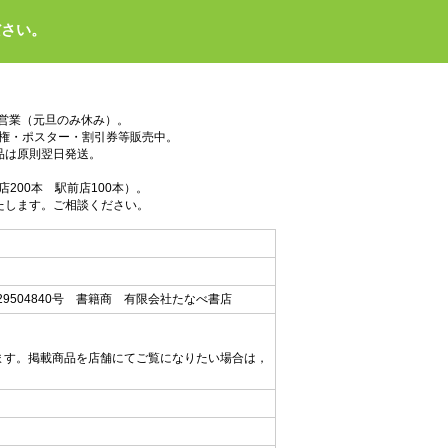
ださい。
で営業（元旦のみ休み）。
権・ポスター・割引券等販売中。
品は原則翌日発送。
200本 駅前店100本）。
たします。ご相談ください。
9504840号 書籍商 有限会社たなべ書店
ます。掲載商品を店舗にてご覧になりたい場合は，