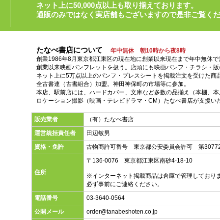
ネット上に50,000点以上も取り揃えております。
通販のみではなく実店舗もございますので是非ご覧く
たなべ書店について
年中無休 朝10時から夜8時
創業1986年8月東京都江東区の現在地に創業以来現在まで年中無休
創業以来映画パンフレットを扱う。店頭にも映画パンフ・チラシ・版
ネット上に5万点以上のパンフ・プレスシートを掲載注文を受けた商
全古書連（古書組合）加盟。神田神保町の市場等に参加。
本店、駅前店には、ハードカバー、文庫など多数の品揃え（本棚、本店
ロケーション撮影（映画・テレビドラマ・CM）たなべ書店が支援い
販売業者
（有）たなべ書店
運営統括責任者
田辺敏男
資格・免許
古物商許可番号 東京都公安委員会許可 第30772
〒136-0076 東京都江東区南砂4-18-10
住所
※インターネット掲載商品は倉庫で管理しており
必ず事前にご連絡ください。
電話番号
03-3640-0564
公開メール
order@tanabeshoten.co.jp