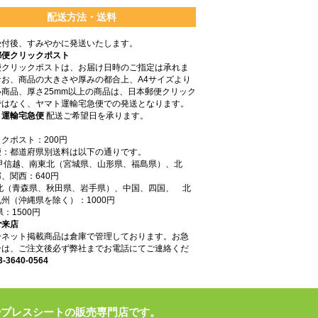
配送方法・送料
受付後、すみやかに発送いたします。
郵便クリックポスト
便クリックポストは、お届け日時のご指定は承れま
なお、商品の大きさや厚みの都合上、A4サイズより
商品、厚さ25mm以上の商品は、日本郵便クリック
ではなく、ヤマト運輸宅急便での発送となります。
ト運輸宅急便
配送ご希望日を承ります。
クポスト：200円
便：都道府県別送料は以下の通りです。
東甲信越、南東北（宮城県、山形県、福島県）、北
、関西：640円
東北（青森県、秋田県、岩手県）、中国、四国、 北
州（沖縄県を除く）：1000円
県：1500円
ご来店
ーネット掲載商品は倉庫で管理しております。お急
合は、ご注文後必ず弊社までお電話にてご連絡くだ
3-3640-0564
やプレスシートの販売専門店です。