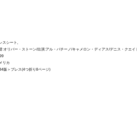
レスシート,
督:オリバー・ストーン/出演:アル・パチーノ/キャメロン・ディアス/デニス・クエイ
99
メリカ
B4版＞プレス(4つ折り8ページ)