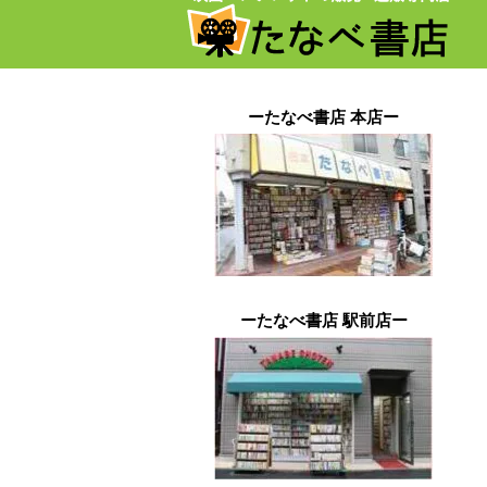
ーたなべ書店 本店ー
ーたなべ書店 駅前店ー