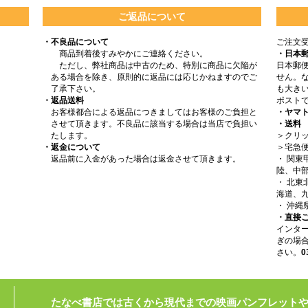
ご返品について
・不良品について
ご注文
商品到着後すみやかにご連絡ください。
・日本
ただし、弊社商品は中古のため、特別に商品に欠陥が
日本郵
ある場合を除き、原則的に返品には応じかねますのでご
せん。
了承下さい。
も大きい
・返品送料
ポスト
お客様都合による返品につきましてはお客様のご負担と
・ヤマ
させて頂きます。不良品に該当する場合は当店で負担い
・送料
たします。
＞クリッ
・返金について
＞宅急
返品前に入金があった場合は返金させて頂きます。
・ 関
陸、中部
・ 北
海道、九
・ 沖縄
・直接
インタ
ぎの場
さい。
0
たなべ書店では古くから現代までの映画パンフレット