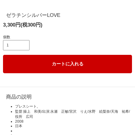
ゼラチンシルバーLOVE
3,300円(税300円)
個数
カートに入れる
商品の説明
プレスシート,
監督:操上 和美/出演:永瀬 正敏/宮沢 りえ/水野 絵梨奈/天海 祐希/
役所 広司
2008
日本